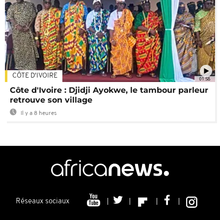
CÔTE D'IVOIRE
01:58
Côte d'Ivoire : Djidji Ayokwe, le tambour parleur
retrouve son village
Il y a 8 heures
Réseaux sociaux