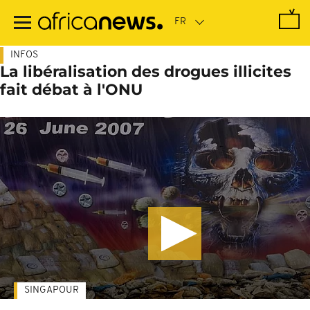
Passer
au
contenu
principal
INFOS
La libéralisation des drogues illicites
fait débat à l'ONU
SINGAPOUR