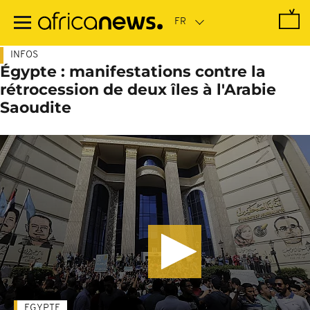
Passer
au
contenu
principal
INFOS
Égypte : manifestations contre la
rétrocession de deux îles à l'Arabie
Saoudite
EGYPTE