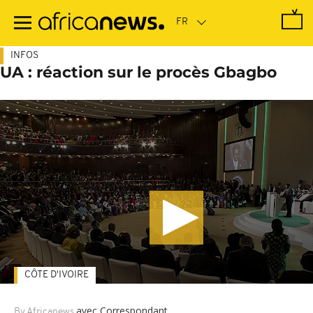
Passer
au
contenu
principal
INFOS
UA : réaction sur le procès Gbagbo
CÔTE D'IVOIRE
avec Correspondant
By Africanews