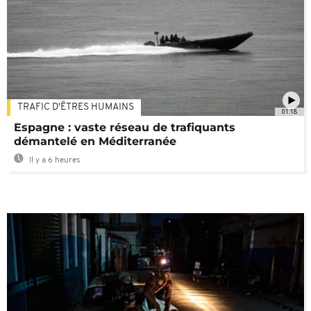
TRAFIC D'ÊTRES HUMAINS
01:18
Espagne : vaste réseau de trafiquants
démantelé en Méditerranée
Il y a 6 heures