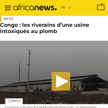
Passer
au
contenu
principal
INFOS
Congo : les riverains d’une usine
intoxiqués au plomb
CONGO
A Vindoulou, cette usine de la société indienne Metssa Congo, l'un des principaux