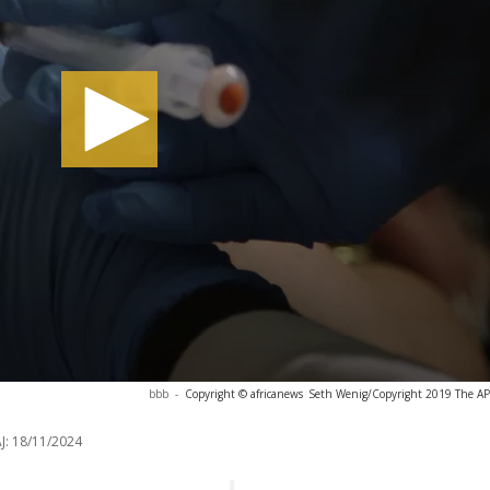
bbb
-
Copyright © africanews
Seth Wenig/Copyright 2019 The AP. 
J:
18/11/2024