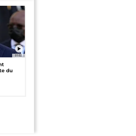
01:02
nt
ête du