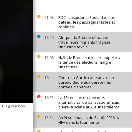
RDC : suspicion d'Ebola dans un
21:08
bateau, les passagers testés et
confinés
Afrique du Sud : le départ de
18:20
travailleurs migrants fragilise
l'industrie textile
Haïti : le Premier ministre appelle à
17:08
la tenue des élections malgré
l'insécurité
Ceuta : la Garde civile ouvre un
16:44
bureau dédié aux personnes
portées disparues
La 13ᵉ édition du concours
16:37
international de ballet sud-africain
All rights reserved.
ouvre la scène aux jeunes talents
Arrêt sur images du 6 août 2026 : la
15:54
FIFA dans la tourmente