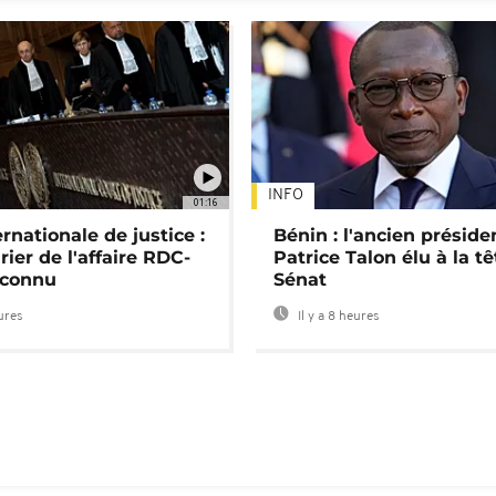
INFO
01:16
rnationale de justice :
Bénin : l'ancien préside
rier de l'affaire RDC-
Patrice Talon élu à la t
connu
Sénat
eures
Il y a 8 heures