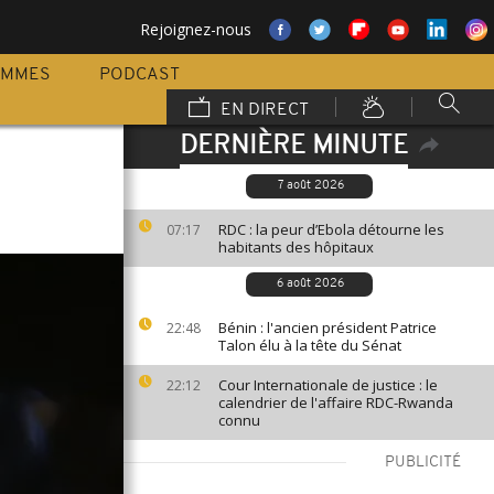
Rejoignez-nous
AMMES
PODCAST
EN DIRECT
DERNIÈRE MINUTE
7 août 2026
RDC : la peur d’Ebola détourne les
07:17
habitants des hôpitaux
6 août 2026
Bénin : l'ancien président Patrice
22:48
Talon élu à la tête du Sénat
Cour Internationale de justice : le
22:12
calendrier de l'affaire RDC-Rwanda
connu
PUBLICITÉ