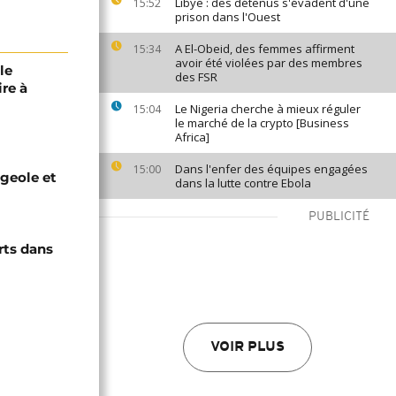
Libye : des détenus s'évadent d'une
15:52
prison dans l'Ouest
A El-Obeid, des femmes affirment
15:34
avoir été violées par des membres
le
des FSR
re à
Le Nigeria cherche à mieux réguler
15:04
le marché de la crypto [Business
Africa]
Dans l'enfer des équipes engagées
15:00
ugeole et
dans la lutte contre Ebola
PUBLICITÉ
rts dans
VOIR PLUS