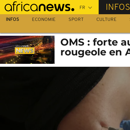
Passer
INFO
au
contenu
INFOS
ECONOMIE
SPORT
CULTURE
principal
OMS : forte 
rougeole en 