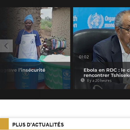
01:02
ggrave l’insécurité
Ebola en RDC : le 
rencontrer Tshisek
Il y a 20 heures
PLUS D'ACTUALITÉS