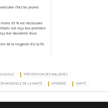
articulier chez les jeunes
u moins 95 % est nécessaire
nfants ont reçu leur première
eçu leur deuxième dose.
on de la rougeole d'ici la fin
OUGEOLE
PRÉVENTION DES MALADIES
ON MONDIALE DE LA SANTÉ
EPIDÉMIE
SANTÉ