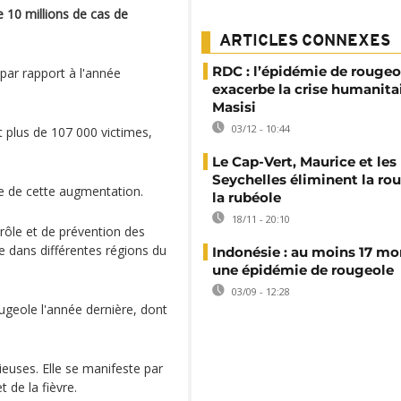
e 10 millions de cas de
ARTICLES CONNEXES
RDC : l’épidémie de rougeo
par rapport à l'année
exacerbe la crise humanitai
Masisi
03/12 - 10:44
 plus de 107 000 victimes,
Le Cap-Vert, Maurice et les
Seychelles éliminent la ro
ine de cette augmentation.
la rubéole
18/11 - 20:10
rôle et de prévention des
te dans différentes régions du
Indonésie : au moins 17 mo
une épidémie de rougeole
03/09 - 12:28
geole l'année dernière, dont
ieuses. Elle se manifeste par
de la fièvre.