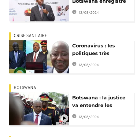
Botswana enregistre
ses trois premiers cas
13/08/2024
CRISE SANITAIRE
Coronavirus : les
politiques très
touchés en Afrique
13/08/2024
BOTSWANA
Botswana : la justice
va entendre les
requêtes en
13/08/2024
annulation pour
01:09
fraude des élections