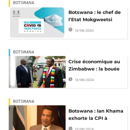
BOTSWANA
Botswana : le chef de
l'Etat Mokgweetsi
Masisi placé en
13/08/2024
quarantaine
BOTSWANA
Crise économique au
Zimbabwe : la bouée
de sauvetage du
13/08/2024
Botswana
BOTSWANA
Botswana : Ian Khama
exhorte la CPI à
traquer de
13/08/2024