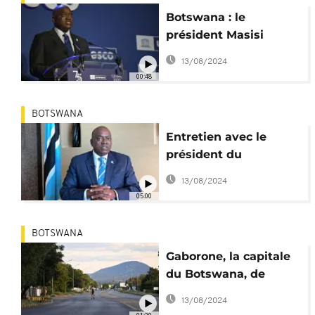
Botswana : le
président Masisi
positif à la Covid-19
13/08/2024
00:48
BOTSWANA
Entretien avec le
président du
Botswana,
13/08/2024
Mokgweetsi Masisi
05:00
BOTSWANA
Gaborone, la capitale
du Botswana, de
nouveau sous
13/08/2024
confinement