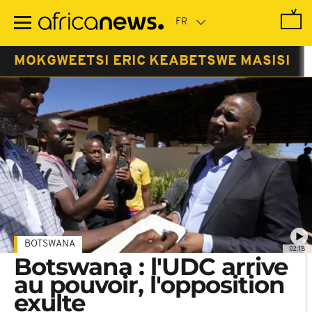
Passer
au
contenu
principal
MOKGWEETSI ERIC KEABETSWE MASISI
BOTSWANA
02:18
Botswana : l'UDC arrive
au pouvoir, l'opposition
exulte