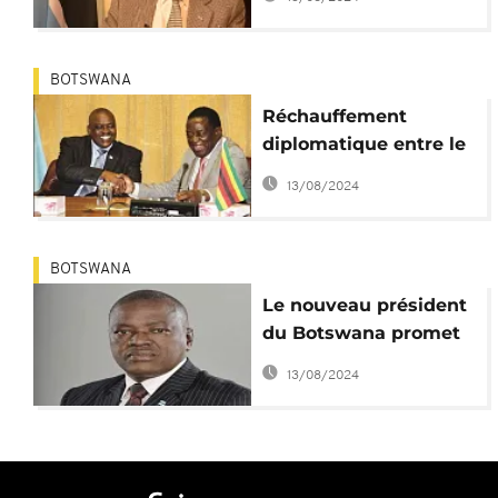
« méchants »
dirigeants africains
BOTSWANA
Réchauffement
diplomatique entre le
Botswana et le
13/08/2024
Zimbabwe
BOTSWANA
Le nouveau président
du Botswana promet
de s'attaquer au
13/08/2024
chômage des jeunes