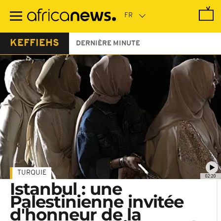
Passer
au
contenu
principal
KEFFIEHS
DERNIÈRE MINUTE
TURQUIE
02:20
Istanbul : une
Palestinienne invitée
d'honneur de la