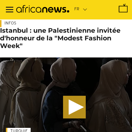
Passer
au
contenu
principal
INFOS
Istanbul : une Palestinienne invitée
d'honneur de la "Modest Fashion
Week"
TURQUIE