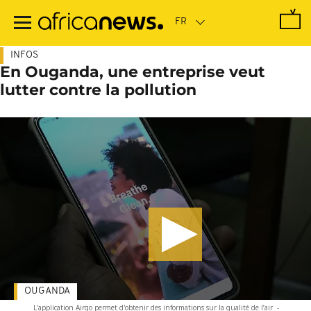
Passer
au
contenu
principal
INFOS
En Ouganda, une entreprise veut
lutter contre la pollution
OUGANDA
L'application Airqo permet d'obtenir des informations sur la qualité de l’air
-