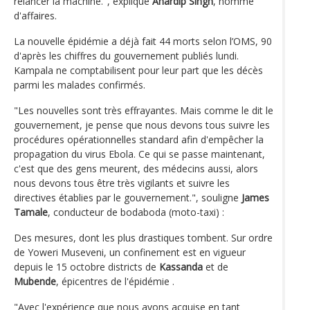
relancer la machine.", explique
Anardip Singh
, homme
d'affaires.
La nouvelle épidémie a déjà fait 44 morts selon l’OMS, 90
d'après les chiffres du gouvernement publiés lundi.
Kampala ne comptabilisent pour leur part que les décès
parmi les malades confirmés.
"Les nouvelles sont très effrayantes. Mais comme le dit le
gouvernement, je pense que nous devons tous suivre les
procédures opérationnelles standard afin d'empêcher la
propagation du virus Ebola. Ce qui se passe maintenant,
c'est que des gens meurent, des médecins aussi, alors
nous devons tous être très vigilants et suivre les
directives établies par le gouvernement.", souligne
James
Tamale
, conducteur de bodaboda (moto-taxi) :
Des mesures, dont les plus drastiques tombent. Sur ordre
de Yoweri Museveni, un confinement est en vigueur
depuis le 15 octobre districts de
Kassanda
et de
Mubende
, épicentres de l'épidémie .
"Avec l'expérience que nous avons acquise en tant