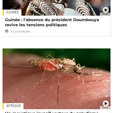
GUINÉE
01:05
Guinée : l'absence du président Doumbouya
ravive les tensions politiques
Il y a 14 heures
AFRIQUE
01:03