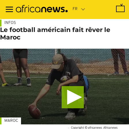
Passer
au
contenu
principal
INFOS
Le football américain fait rêver le
Maroc
MAROC
-
Copyright © africanews
Africanews