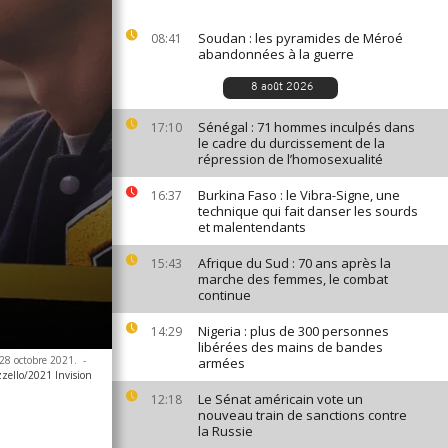
Soudan : les pyramides de Méroé
08:41
abandonnées à la guerre
8 août 2026
Sénégal : 71 hommes inculpés dans
17:10
le cadre du durcissement de la
répression de l’homosexualité
Burkina Faso : le Vibra-Signe, une
16:37
technique qui fait danser les sourds
et malentendants
Afrique du Sud : 70 ans après la
15:43
marche des femmes, le combat
continue
Nigeria : plus de 300 personnes
14:29
libérées des mains de bandes
 28 octobre 2021.
-
armées
zzello/2021 Invision
Le Sénat américain vote un
12:18
nouveau train de sanctions contre
la Russie