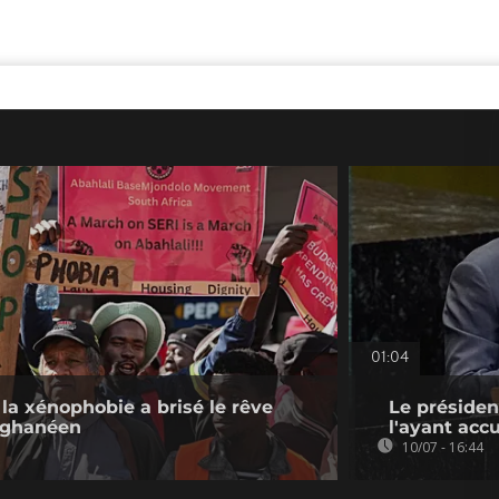
01:04
 la xénophobie a brisé le rêve
Le présiden
 ghanéen
l'ayant acc
10/07 - 16:44