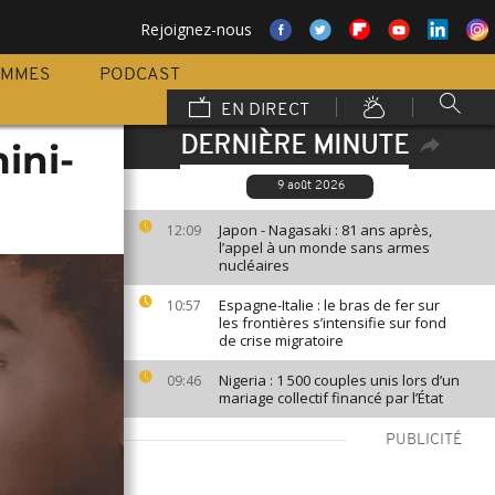
Rejoignez-nous
AMMES
PODCAST
EN DIRECT
DERNIÈRE MINUTE
ini-
9 août 2026
Japon - Nagasaki : 81 ans après,
12:09
l’appel à un monde sans armes
nucléaires
Espagne-Italie : le bras de fer sur
10:57
les frontières s’intensifie sur fond
de crise migratoire
Nigeria : 1 500 couples unis lors d’un
09:46
mariage collectif financé par l’État
PUBLICITÉ