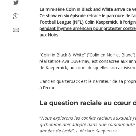
La mini-série Colin in Black and White arrive ce v
Ce show en six épisode retrace le parcoure de l’a
Football League (NFL)
Colin Kaepernick, à l’orig
pendant l’hymne américain pour protester contre l
aux Noirs
.
“Colin in Black & White” (“Colin en Noir et Blanc”
réalisatrice Ava Duvernay, est consacrée aux an
de Kaepernick, au cours desquelles son activisme
L’ancien quarterback est le narrateur de sa propre
à l’écran.
La question raciale au cœur d
“
Nous explorons les conflits raciaux auxquels j’
qu’homme noir adopté dans une communauté 
années de lycée
”, a déclaré Kaepernick.