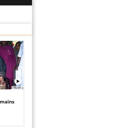
02:08
 mains