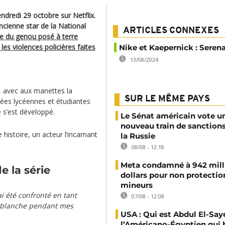
endredi 29 octobre sur Netflix.
ncienne star de la National
ARTICLES CONNEXES
ine du genou posé à terre
es violences policières faites
Nike et Kaepernick : Seren
13/08/2024
), avec aux manettes la
SUR LE MÊME PAYS
nées lycéennes et étudiantes
 s’est développé.
Le Sénat américain vote u
nouveau train de sanction
 histoire, un acteur l’incarnant
la Russie
08/08 - 12:18
Meta condamné à 942 mill
e la série
dollars pour non protectio
mineurs
ai été confronté en tant
07/08 - 12:08
blanche pendant mes
USA : Qui est Abdul El-Say
l’Américano-Égyptien qui 