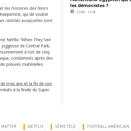
les démocrates ?
t les histoires des Noirs
07/08 - 13:28
Kaepernick, qui dit vouloir
es réalités auxquelles sont
série Netflix “When They See
ne joggeuse de Central Park,
prisonnement à tort de cinq
anique, condamnés après des
 de preuves matérielles.
 de trois ans et la fin de son
nduits à la finale du Super
S MATTER
NETFLIX
SÉRIE TÉLÉ
FOOTBALL AMÉRICAIN