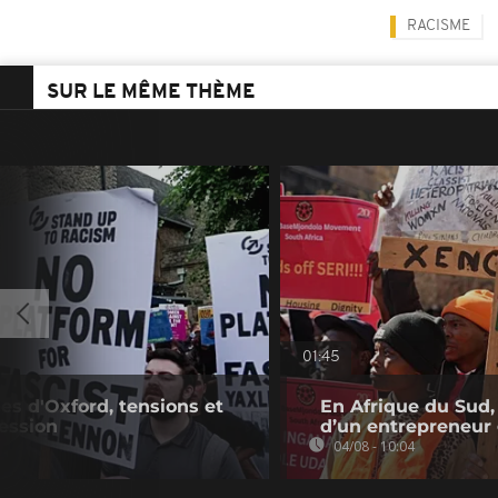
RACISME
SUR LE MÊME THÈME
01:45
es d'Oxford, tensions et
En Afrique du Sud,
ression
d’un entrepreneur
04/08 - 10:04