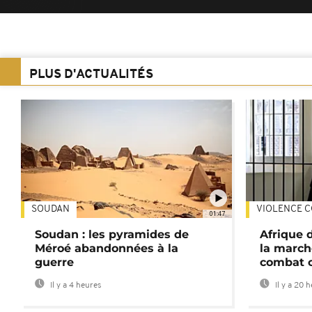
PLUS D'ACTUALITÉS
SOUDAN
VIOLENCE C
01:47
Soudan : les pyramides de
Afrique 
Méroé abandonnées à la
la march
guerre
combat 
Il y a 4 heures
Il y a 20 