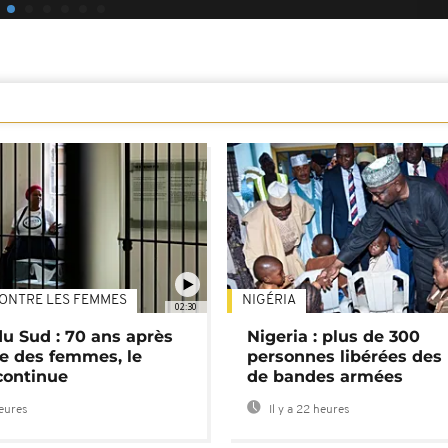
ONTRE LES FEMMES
NIGÉRIA
02:30
du Sud : 70 ans après
Nigeria : plus de 300
e des femmes, le
personnes libérées des
continue
de bandes armées
heures
Il y a 22 heures