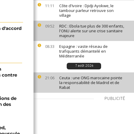
Côte d'Ivoire : Djidji Ayokwe, le
11:11
tambour parleur retrouve son
village
RDC : Ebola tue plus de 300 enfants,
09:52
a d'accord
l'ONU alerte sur une crise sanitaire
majeure
Espagne : vaste réseau de
08:33
trafiquants démantelé en
Méditerranée
7 août 2026
n
s contre
Ceuta : une ONG marocaine pointe
21:06
la responsabilité de Madrid et de
Rabat
ions de
PUBLICITÉ
n des
ed,
bouscule