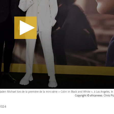
Jaden Michael lors de la première de la mini-série « Colin in Black and White », à Los Angeles, le
Copyright © africanews
Chris Pi
2024