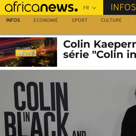
Passer
INFO
au
contenu
INFOS
ECONOMIE
SPORT
CULTURE
principal
Colin Kaepern
série "Colin 