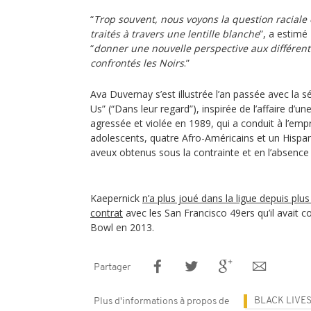
“
Trop souvent, nous voyons la question raciale e
traités à travers une lentille blanche
”, a estimé 
“
donner une nouvelle perspective aux différent
confrontés les Noirs
.”
Ava Duvernay s’est illustrée l’an passée avec la 
Us” (“Dans leur regard”), inspirée de l’affaire d’u
agressée et violée en 1989, qui a conduit à l’em
adolescents, quatre Afro-Américains et un Hisp
aveux obtenus sous la contrainte et en l’absence
Kaepernick
n’a plus joué dans la ligue depuis plus
contrat
avec les San Francisco 49ers qu’il avait co
Bowl en 2013.
Partager
BLACK LIVE
Plus d'informations à propos de