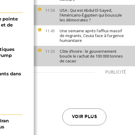
USA : Qui est Abdul El-Sayed,
11:56
l’Américano-Égyptien qui bouscule
 pointe
les démocrates ?
 et de
Une semaine après l’afflux massif
11:45
de migrants, Ceuta face à l’urgence
humanitaire
ptiques
Côte d’Ivoire : le gouvernement
11:33
Trump
boucle le rachat de 100 000 tonnes
de cacao
PUBLICITÉ
ants dans
VOIR PLUS
Iran
us