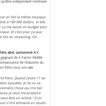
i qu’être indépendant n’entrave
, car on fait la même musique
ios à 100 000 dollars, et elle
c ça me laisse un budget plus
ique. Et c’est pour ça que
e fois en streaming. On
frère aîné, surnommé A.Y.
e gagnant de X Factor Middle
nnaissance de l’industrie du
on frère sous son aile.
and frère. Quand j’avais 11 ou
bie Saoudite. Je l’ai vu se
première chose qui m’a fait
i aussi je veux me produire
 veux être un artiste.” À un
puis il m’a emmené en studio