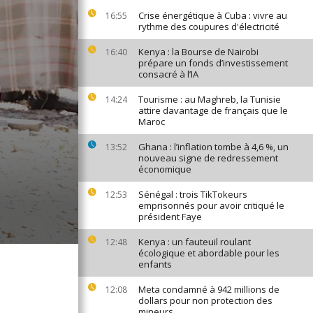
Crise énergétique à Cuba : vivre au
16:55
rythme des coupures d'électricité
Kenya : la Bourse de Nairobi
16:40
prépare un fonds d’investissement
consacré à l’IA
Tourisme : au Maghreb, la Tunisie
14:24
attire davantage de français que le
Maroc
Ghana : l’inflation tombe à 4,6 %, un
13:52
nouveau signe de redressement
économique
Sénégal : trois TikTokeurs
12:53
emprisonnés pour avoir critiqué le
président Faye
Kenya : un fauteuil roulant
12:48
écologique et abordable pour les
enfants
Meta condamné à 942 millions de
12:08
dollars pour non protection des
mineurs