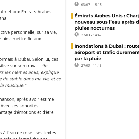
03/07 - 15:15
nto et aux Emirats Arabes
Émirats Arabes Unis : Char
sha T.
nouveau sous l’eau après d
pluies nocturnes
tive personnelle, sur sa vie,
27/03 - 14:42
 ainsi mettre fin aux
Inondations à Dubaï : route
aéroport et trafic duremen
par la pluie
sormais à Dubaï. Selon lui, ces
ive sur son travail :
“Je
27/03 - 11:48
ours les mêmes amis, explique
 de stable dans ma vie, et ce
la musique.”
chanson, après avoir estimé
. Avec ses sonorités
antage d’émotions et d’être
 à l’eau de rose : ses textes