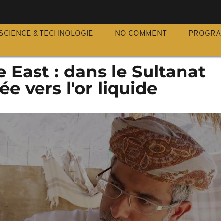
S
SCIENCE & TECHNOLOGIE
NO COMMENT
PROGR
e East : dans le Sultanat
e vers l'or liquide