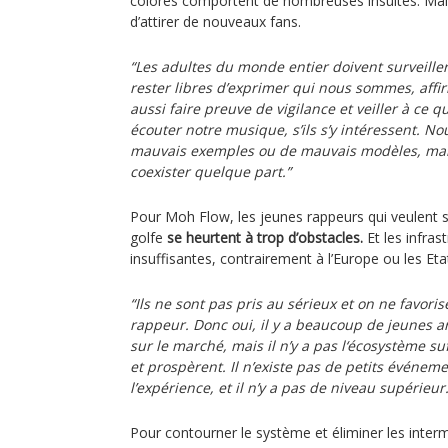
colorés comportent de nombreuses insultes. Mai
d’attirer de nouveaux fans.
“Les adultes du monde entier doivent surveille
rester libres d’exprimer qui nous sommes, affi
aussi faire preuve de vigilance et veiller à ce 
écouter notre musique, s’ils s’y intéressent. N
mauvais exemples ou de mauvais modèles, mais
coexister quelque part.”
Pour Moh Flow, les jeunes rappeurs qui veulent s
golfe
se heurtent à trop d’obstacles.
Et les infras
insuffisantes, contrairement à l’Europe ou les Eta
“Ils ne sont pas pris au sérieux et on ne favorise
rappeur. Donc oui, il y a beaucoup de jeunes ar
sur le marché, mais il n’y a pas l‘écosystème su
et prospèrent. Il n’existe pas de petits événem
l’expérience, et il n’y a pas de niveau supérieur.
Pour contourner le système et éliminer les inter