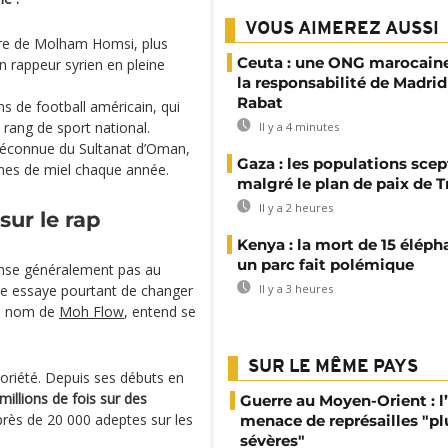
VOUS AIMEREZ AUSSI
tre de Molham Homsi, plus
Ceuta : une ONG marocaine
 rappeur syrien en pleine
la responsabilité de Madrid
Rabat
s de football américain, qui
u rang de sport national.
Il y a 4 minutes
méconnue du Sultanat d’Oman,
Gaza : les populations sce
nnes de miel chaque année.
malgré le plan de paix de 
Il y a 2 heures
sur le rap
Kenya : la mort de 15 éléph
un parc fait polémique
pense généralement pas au
te essaye pourtant de changer
Il y a 3 heures
le nom de
Moh Flow
, entend se
SUR LE MÊME PAYS
toriété. Depuis ses débuts en
millions de fois sur des
Guerre au Moyen-Orient : l’
rès de 20 000 adeptes sur les
menace de représailles "pl
sévères"