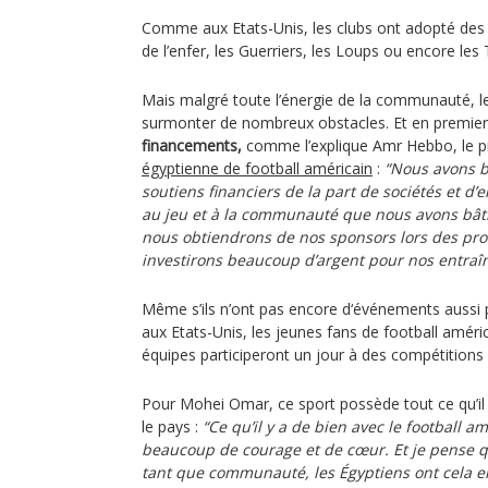
Comme aux Etats-Unis, les clubs ont adopté des
de l’enfer, les Guerriers, les Loups ou encore les 
Mais malgré toute l’énergie de la communauté, le
surmonter de nombreux obstacles. Et en premier
financements,
comme l’explique Amr Hebbo, le p
égyptienne de football américain
:
“Nous avons 
soutiens financiers de la part de sociétés et d’e
au jeu et à la communauté que nous avons bâti
nous obtiendrons de nos sponsors lors des pr
investirons beaucoup d’argent pour nos entraîn
Même s’ils n’ont pas encore d‘événements aussi 
aux Etats-Unis, les jeunes fans de football améri
équipes participeront un jour à des compétitions 
Pour Mohei Omar, ce sport possède tout ce qu’il
le pays :
“Ce qu’il y a de bien avec le football amé
beaucoup de courage et de cœur. Et je pense qu
tant que communauté, les Égyptiens ont cela en e