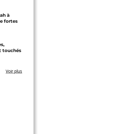
jah à
e fortes
s,
t touchés
Voir plus