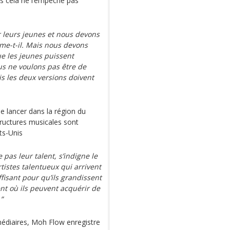
s cela ne l’empêche pas
r leurs jeunes et nous devons
rme-t-il. Mais nous devons
que les jeunes puissent
ous ne voulons pas être de
 les deux versions doivent
e lancer dans la région du
tructures musicales sont
ts-Unis
 pas leur talent, s’indigne le
tistes talentueux qui arrivent
ffisant pour qu’ils grandissent
ent où ils peuvent acquérir de
”
médiaires, Moh Flow enregistre