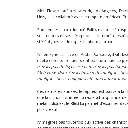
Moh Flow a joué à New York, Los Angeles, Toro
Unis, et a collaboré avec le rappeur américain Pu
Son dernier album, intitulé
Faith,
est une rétrospec
ses amours et ses déceptions. L’interprète espère
stéréotypes sur le rap et le hip-hop arabe.
Né en Syrie et élevé en Arabie Saoudite, il vit dé
déplacements fréquents ont eu une influence posit
n’avais pas de foyer fixe et je n’avais pas touj
Moh Flow. Donc j’avais besoin de quelque chose
quelque chose a toujours été mon amour pour 
Ces dernières années, le rappeur est passé à la 
que la diction rythmée du rap était trop limitante
mélancoliques, le
R&B
lui permet d’exprimer dav
plus créatif.
N’imaginez pas toutefois qu’il écrive des chansons