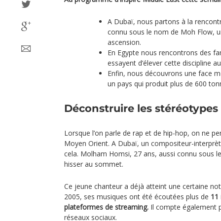
A Dubaï, nous partons à la rencon
connu sous le nom de Moh Flow, un
ascension.
En Egypte nous rencontrons des fan
essayent d’élever cette discipline a
Enfin, nous découvrons une face 
un pays qui produit plus de 600 to
Déconstruire les stéréotypes 
Lorsque l’on parle de rap et de hip-hop, on ne 
Moyen Orient. A Dubaï, un compositeur-interprè
cela. Molham Homsi, 27 ans, aussi connu sous 
hisser au sommet.
Ce jeune chanteur a déjà atteint une certaine no
2005, ses musiques ont été écoutées plus de
11 
plateformes de streaming.
Il compte également p
réseaux sociaux.