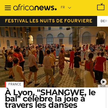
Passer
au
contenu
principal
FESTIVAL LES NUITS DE FOURVIERE
DER
FRANCE
02:20
À Lyon, "SHANGWE, le
bal" célèbre la joie à
travers les danses