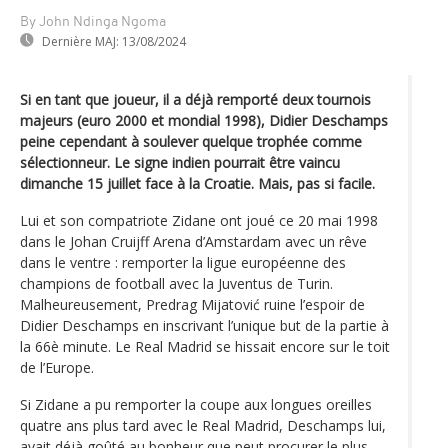
By John Ndinga Ngoma
Dernière MAJ:
13/08/2024
Si en tant que joueur, il a déjà remporté deux tournois
majeurs (euro 2000 et mondial 1998), Didier Deschamps
peine cependant à soulever quelque trophée comme
sélectionneur. Le signe indien pourrait être vaincu
dimanche 15 juillet face à la Croatie. Mais, pas si facile.
Lui et son compatriote Zidane ont joué ce 20 mai 1998
dans le Johan Cruijff Arena d’Amstardam avec un rêve
dans le ventre : remporter la ligue européenne des
champions de football avec la Juventus de Turin.
Malheureusement, Predrag Mijatović ruine l’espoir de
Didier Deschamps en inscrivant l’unique but de la partie à
la 66è minute. Le Real Madrid se hissait encore sur le toit
de l’Europe.
Si Zidane a pu remporter la coupe aux longues oreilles
quatre ans plus tard avec le Real Madrid, Deschamps lui,
avait déjà goûté au bonheur que peut procurer le plus