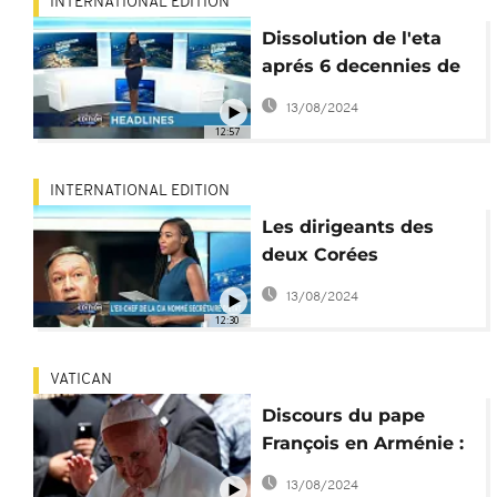
INTERNATIONAL EDITION
Dissolution de l'eta
aprés 6 decennies de
combat [International
13/08/2024
Edition]
12:57
INTERNATIONAL EDITION
Les dirigeants des
deux Corées
s'engagent à la
13/08/2024
dénucléarisation
12:30
[International Edition]
VATICAN
Discours du pape
François en Arménie :
tension entre Ankara
13/08/2024