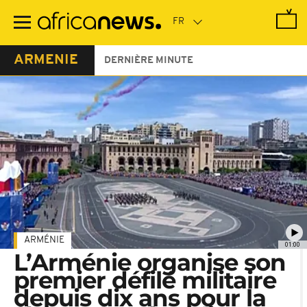
Passer
au
contenu
principal
ARMENIE
DERNIÈRE MINUTE
ARMÉNIE
01:00
L’Arménie organise son
premier défilé militaire
depuis dix ans pour la