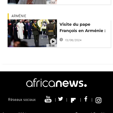
et le Vatican
01:13
ARMÉNIE
Visite du pape
François en Arménie :
le discours qui fâche
13/08/2024
la Turquie
00:59
Réseaux sociaux