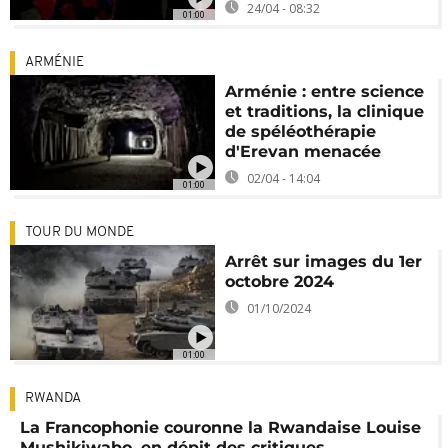
24/04 - 08:32
01:00
ARMÉNIE
Arménie : entre science
et traditions, la clinique
de spéléothérapie
d'Erevan menacée
02/04 - 14:04
01:00
TOUR DU MONDE
Arrêt sur images du 1er
octobre 2024
01/10/2024
01:00
RWANDA
La Francophonie couronne la Rwandaise Louise
Mushikiwabo, en dépit des critiques