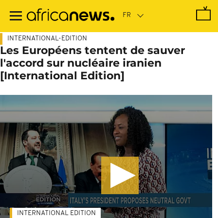
Passer
au
contenu
principal
INTERNATIONAL-EDITION
Les Européens tentent de sauver
l'accord sur nucléaire iranien
[International Edition]
INTERNATIONAL EDITION