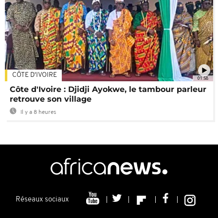
CÔTE D'IVOIRE
01:58
Côte d'Ivoire : Djidji Ayokwe, le tambour parleur
retrouve son village
Il y a 8 heures
Réseaux sociaux