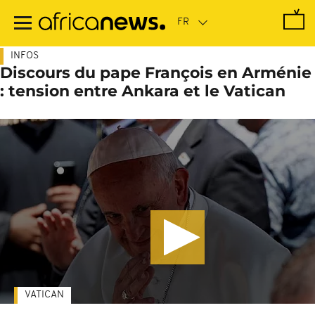
Passer
au
contenu
principal
INFOS
Discours du pape François en Arménie
: tension entre Ankara et le Vatican
VATICAN