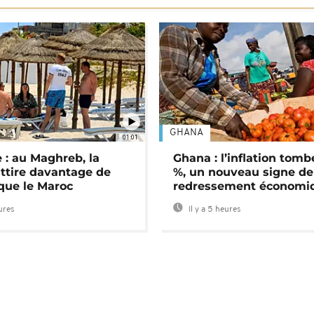
GHANA
01:01
 : au Maghreb, la
Ghana : l’inflation tomb
attire davantage de
%, un nouveau signe de
 que le Maroc
redressement économi
eures
Il y a 5 heures