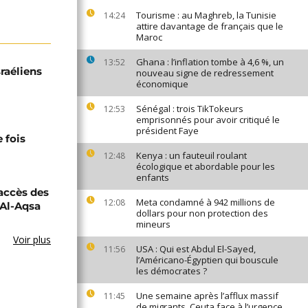
Tourisme : au Maghreb, la Tunisie
14:24
attire davantage de français que le
Maroc
Ghana : l’inflation tombe à 4,6 %, un
13:52
raéliens
nouveau signe de redressement
économique
Sénégal : trois TikTokeurs
12:53
emprisonnés pour avoir critiqué le
président Faye
 fois
Kenya : un fauteuil roulant
12:48
écologique et abordable pour les
enfants
'accès des
Meta condamné à 942 millions de
12:08
 Al-Aqsa
dollars pour non protection des
mineurs
Voir plus
USA : Qui est Abdul El-Sayed,
11:56
l’Américano-Égyptien qui bouscule
les démocrates ?
Une semaine après l’afflux massif
11:45
de migrants, Ceuta face à l’urgence