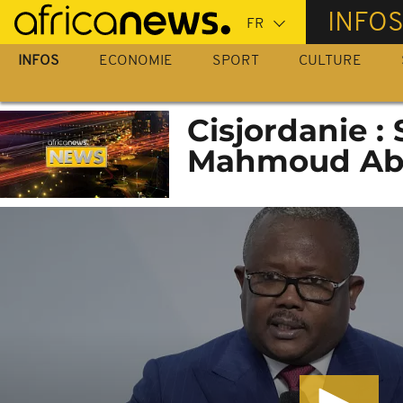
Passer
INFO
au
contenu
INFOS
ECONOMIE
SPORT
CULTURE
principal
Cisjordanie :
Mahmoud Abb