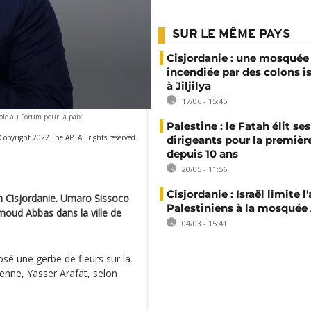
SUR LE MÊME PAYS
Cisjordanie : une mosquée
incendiée par des colons is
à Jiljilya
17/06 - 15:45
ole au Forum pour la paix
Palestine : le Fatah élit ses
opyright 2022 The AP. All rights reserved.
dirigeants pour la première
depuis 10 ans
20/05 - 11:56
Cisjordanie : Israël limite l
en Cisjordanie. Umaro Sissoco
Palestiniens à la mosquée
moud Abbas dans la ville de
04/03 - 15:41
sé une gerbe de fleurs sur la
ienne, Yasser Arafat, selon