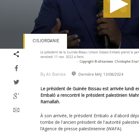
CISJORDANIE
Volume
Le président de la Guinée-Bissau Umaro Sissoco Embalo prend la par
90%
vendredi 11 nov. 2022 à Paris
-
Copyright © africanews
Christophe Ena/C
Dernière MAJ:
13/08/2024
By Ali Bamba
Le président de Guinée Bissau est arrivée lundi 
Embaló a rencontré le président palestinien Mah
Ramallah.
À son arrivée, le président Embalo a d'abord dépo
tombe de l'ancien président de l'autorité palestin
l’Agence de presse palestinienne (WAFA).