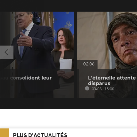
02:06
sau consolident leur
L'éternelle attent
disparus
03/08 - 15:00
PLUS D'ACTUALITÉS