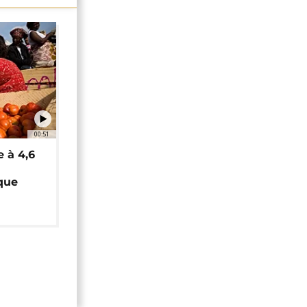
00:51
e à 4,6
que