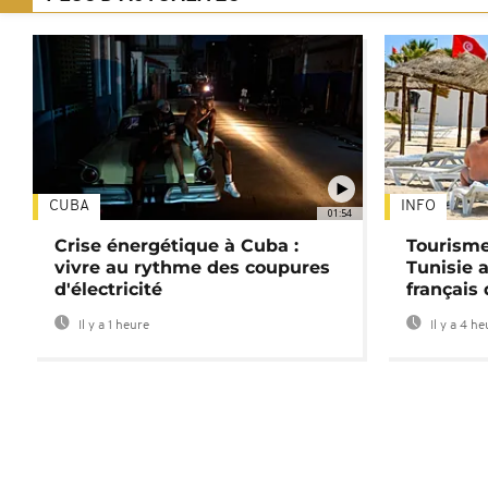
CUBA
INFO
01:54
Crise énergétique à Cuba :
Tourisme
vivre au rythme des coupures
Tunisie 
d'électricité
français
Il y a 1 heure
Il y a 4 h