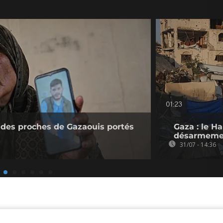
01:23
e des proches de Gazaouis portés
Gaza : le H
désarmeme
31/07 - 14:36