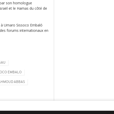
çu par son homologue
e Israël et le Hamas du côté de
 à Umaro Sissoco Embaló
 des forums internationaux en
SAU
SOCO EMBALO
HMOUD ABBAS