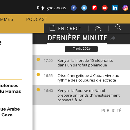
Rejoignez-nous
AMMES
PODCAST
EN DIRECT
DERNIÈRE MINUTE
e
7 août 2026
Kenya : la mort de 15 éléphants
17:55
dans un parc fait polémique
Crise énergétique à Cuba : vivre au
16:55
rythme des coupures d'électricité
violences
Kenya : la Bourse de Nairobi
16:40
e du Hamas
prépare un fonds d’investissement
consacré à l’IA
gue Arabe
PUBLICITÉ
r Gaza