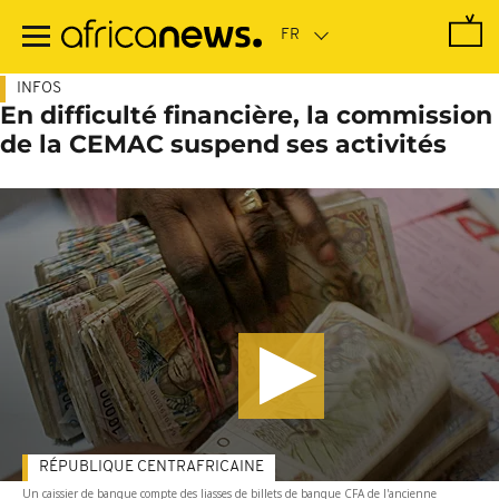
Passer
au
contenu
principal
INFOS
En difficulté financière, la commission
de la CEMAC suspend ses activités
RÉPUBLIQUE CENTRAFRICAINE
Un caissier de banque compte des liasses de billets de banque CFA de l'ancienne