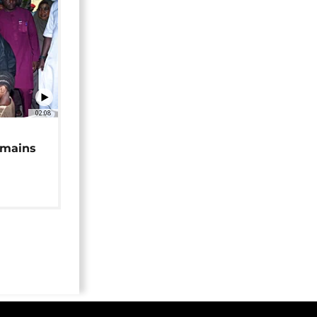
02:08
 mains