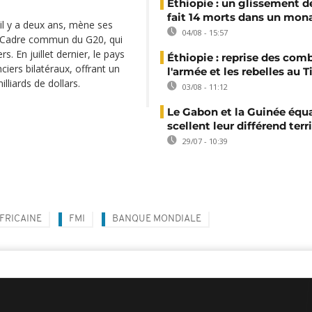
Éthiopie : un glissement de
fait 14 morts dans un mon
 il y a deux ans, mène ses
04/08 - 15:57
du Cadre commun du G20, qui
. En juillet dernier, le pays
Éthiopie : reprise des com
ciers bilatéraux, offrant un
l'armée et les rebelles au T
lliards de dollars.
03/08 - 11:12
Le Gabon et la Guinée équa
scellent leur différend terri
29/07 - 10:39
FRICAINE
FMI
BANQUE MONDIALE