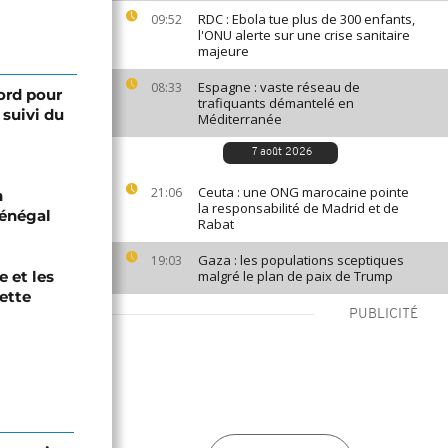
RDC : Ebola tue plus de 300 enfants,
09:52
l'ONU alerte sur une crise sanitaire
majeure
Espagne : vaste réseau de
08:33
ord pour
trafiquants démantelé en
suivi du
Méditerranée
7 août 2026
Ceuta : une ONG marocaine pointe
21:06
n
la responsabilité de Madrid et de
Sénégal
Rabat
Gaza : les populations sceptiques
19:03
e et les
malgré le plan de paix de Trump
dette
PUBLICITÉ