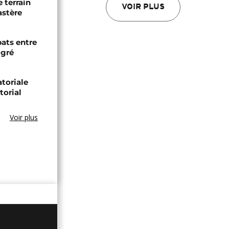
 terrain
VOIR PLUS
astère
bats entre
igré
toriale
torial
Voir plus