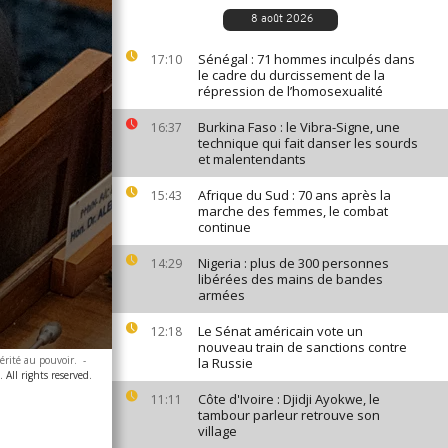
8 août 2026
Sénégal : 71 hommes inculpés dans
17:10
le cadre du durcissement de la
répression de l’homosexualité
Burkina Faso : le Vibra-Signe, une
16:37
technique qui fait danser les sourds
et malentendants
Afrique du Sud : 70 ans après la
15:43
marche des femmes, le combat
continue
Nigeria : plus de 300 personnes
14:29
libérées des mains de bandes
armées
Le Sénat américain vote un
12:18
nouveau train de sanctions contre
érité au pouvoir.
-
la Russie
 All rights reserved.
Côte d'Ivoire : Djidji Ayokwe, le
11:11
tambour parleur retrouve son
village