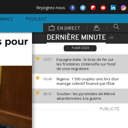
Rejoignez-nous
AMMES
PODCAST
EN DIRECT
DERNIÈRE MINUTE
s pour
9 août 2026
Espagne-Italie : le bras de fer sur
10:57
les frontières s’intensifie sur fond
de crise migratoire
Nigeria : 1 500 couples unis lors d’un
09:46
mariage collectif financé par l’État
Soudan : les pyramides de Méroé
08:41
abandonnées à la guerre
PUBLICITÉ