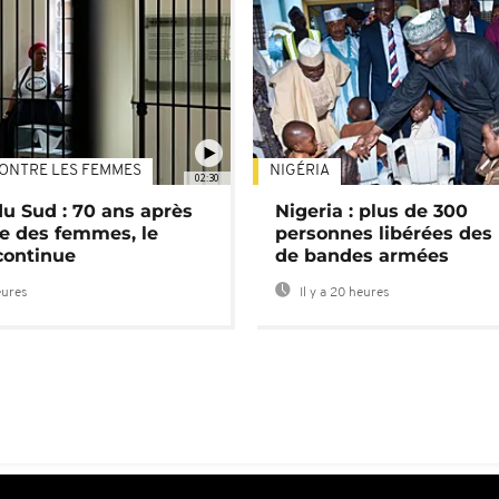
ONTRE LES FEMMES
NIGÉRIA
02:30
du Sud : 70 ans après
Nigeria : plus de 300
e des femmes, le
personnes libérées des
continue
de bandes armées
eures
Il y a 20 heures