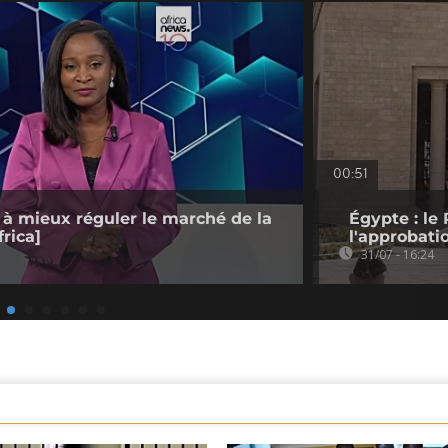
00:51
 à mieux réguler le marché de la
Égypte : le 
rica]
l'approbati
31/07 - 16:24