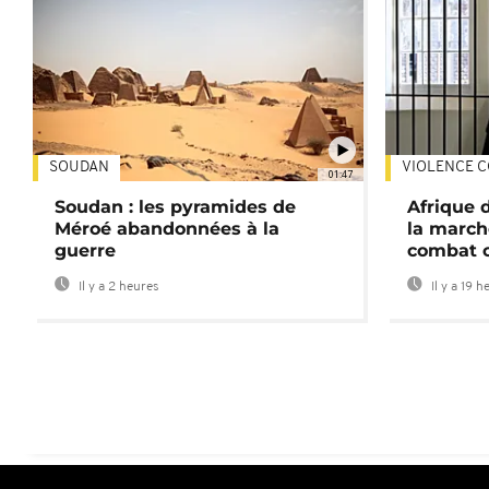
SOUDAN
VIOLENCE C
01:47
Soudan : les pyramides de
Afrique 
Méroé abandonnées à la
la march
guerre
combat 
Il y a 2 heures
Il y a 19 h