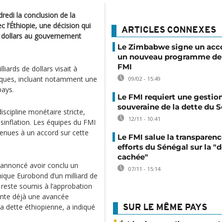
edi la conclusion de la
l’Éthiopie, une décision qui
ARTICLES CONNEXES
e dollars au gouvernement
Le Zimbabwe signe un acc
un nouveau programme de 
FMI
iards de dollars visait à
iques, incluant notamment une
09/02 - 15:49
pays.
Le FMI requiert une gestio
souveraine de la dette du 
cipline monétaire stricte,
12/11 - 10:41
sinflation. Les équipes du FMI
venues à un accord sur cette
Le FMI salue la transparenc
efforts du Sénégal sur la "
cachée"
 annoncé avoir conclu un
07/11 - 15:14
nique Eurobond d’un milliard de
 reste soumis à l’approbation
ente déjà une avancée
 la dette éthiopienne, a indiqué
SUR LE MÊME PAYS