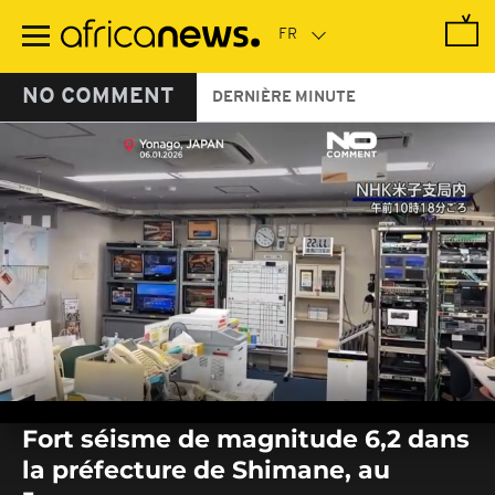
Passer
au
contenu
principal
NO COMMENT
DERNIÈRE MINUTE
0
seconds
Fort séisme de magnitude 6,2 dans
of
0
la préfecture de Shimane, au
seconds