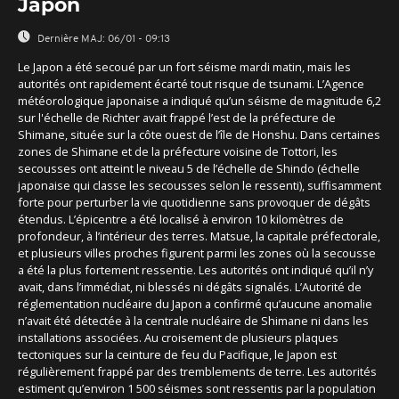
Japon
Dernière MAJ:
06/01 - 09:13
Le Japon a été secoué par un fort séisme mardi matin, mais les
autorités ont rapidement écarté tout risque de tsunami. L’Agence
météorologique japonaise a indiqué qu’un séisme de magnitude 6,2
sur l'échelle de Richter avait frappé l’est de la préfecture de
Shimane, située sur la côte ouest de l’île de Honshu. Dans certaines
zones de Shimane et de la préfecture voisine de Tottori, les
secousses ont atteint le niveau 5 de l’échelle de Shindo (échelle
japonaise qui classe les secousses selon le ressenti), suffisamment
forte pour perturber la vie quotidienne sans provoquer de dégâts
étendus. L’épicentre a été localisé à environ 10 kilomètres de
profondeur, à l’intérieur des terres. Matsue, la capitale préfectorale,
et plusieurs villes proches figurent parmi les zones où la secousse
a été la plus fortement ressentie. Les autorités ont indiqué qu’il n’y
avait, dans l’immédiat, ni blessés ni dégâts signalés. L’Autorité de
réglementation nucléaire du Japon a confirmé qu’aucune anomalie
n’avait été détectée à la centrale nucléaire de Shimane ni dans les
installations associées. Au croisement de plusieurs plaques
tectoniques sur la ceinture de feu du Pacifique, le Japon est
régulièrement frappé par des tremblements de terre. Les autorités
estiment qu’environ 1 500 séismes sont ressentis par la population