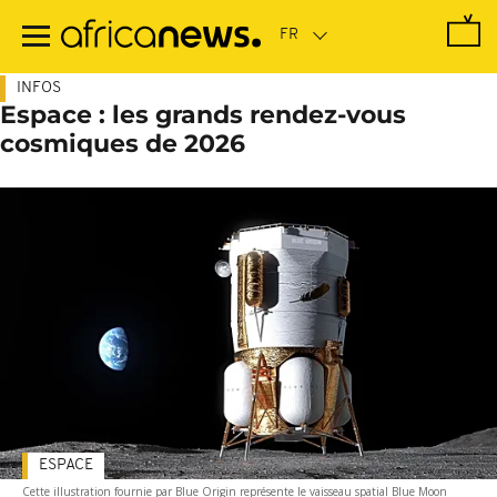
Passer
au
contenu
principal
INFOS
Espace : les grands rendez-vous
cosmiques de 2026
ESPACE
Cette illustration fournie par Blue Origin représente le vaisseau spatial Blue Moon