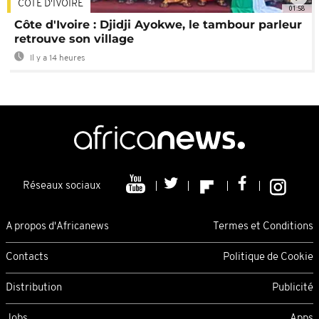
CÔTE D'IVOIRE
01:58
Côte d'Ivoire : Djidji Ayokwe, le tambour parleur
retrouve son village
Il y a 14 heures
Réseaux sociaux
A propos d'Africanews
Termes et Conditions
Contacts
Politique de Cookie
Distribution
Publicité
Jobs
Apps