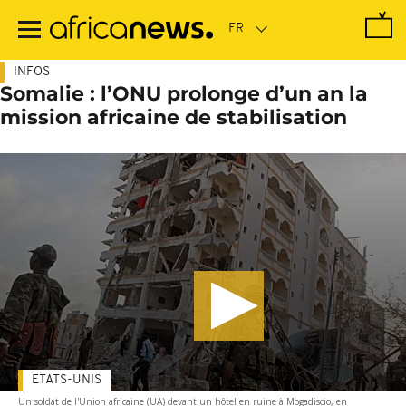
Passer
au
contenu
principal
INFOS
Somalie : l’ONU prolonge d’un an la
mission africaine de stabilisation
ETATS-UNIS
Un soldat de l'Union africaine (UA) devant un hôtel en ruine à Mogadiscio, en