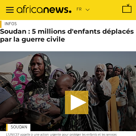
Passer
au
contenu
principal
INFOS
Soudan : 5 millions d'enfants déplacés
par la guerre civile
SOUDAN
L'UNICEF appelle à une action urgente pour protéger les enfants et les services