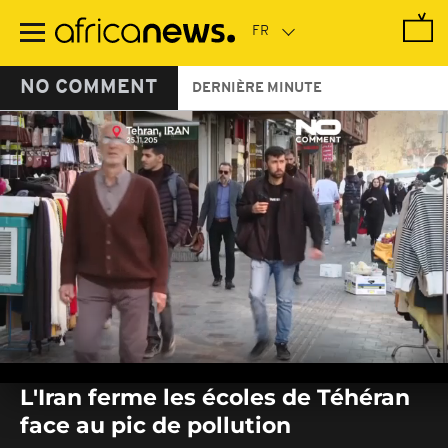
Passer
au
contenu
principal
NO COMMENT
DERNIÈRE MINUTE
0
seconds
L'Iran ferme les écoles de Téhéran
of
0
face au pic de pollution
seconds