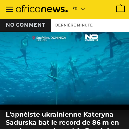
Passer
au
contenu
principal
NO COMMENT
DERNIÈRE MINUTE
0
seconds
L'apnéiste ukrainienne Kateryna
of
0
Sadurska bat le record de 86 m en
seconds