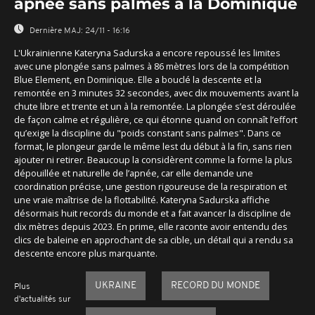
apnée sans palmes à la Dominique
Dernière MAJ:
24/11 - 16:16
L'Ukrainienne Kateryna Sadurska a encore repoussé les limites
avec une plongée sans palmes à 86 mètres lors de la compétition
Blue Element, en Dominique. Elle a bouclé la descente et la
remontée en 3 minutes 32 secondes, avec dix mouvements avant la
chute libre et trente et un à la remontée. La plongée s’est déroulée
de façon calme et régulière, ce qui étonne quand on connaît l’effort
qu’exige la discipline du "poids constant sans palmes". Dans ce
format, le plongeur garde le même lest du début à la fin, sans rien
ajouter ni retirer. Beaucoup la considèrent comme la forme la plus
dépouillée et naturelle de l’apnée, car elle demande une
coordination précise, une gestion rigoureuse de la respiration et
une vraie maîtrise de la flottabilité. Kateryna Sadurska affiche
désormais huit records du monde et a fait avancer la discipline de
dix mètres depuis 2023. En prime, elle raconte avoir entendu des
clics de baleine en approchant de sa cible, un détail qui a rendu sa
descente encore plus marquante.
UKRAINE
RECORD DU MONDE
Plus
d'actualités sur