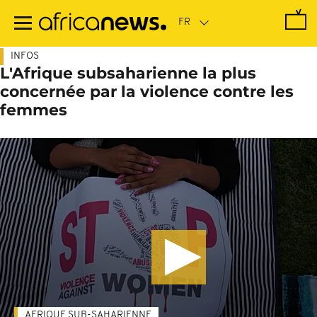
Passer
au
contenu
principal
INFOS
L'Afrique subsaharienne la plus
concernée par la violence contre les
femmes
AFRIQUE SUB-SAHARIENNE