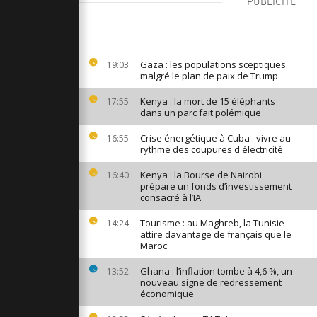
PUBLICITÉ
ns éclair
ord de la
rès une
Gaza : les populations sceptiques
19:03
malgré le plan de paix de Trump
éant en
e dans un
ais
Kenya : la mort de 15 éléphants
17:55
dans un parc fait polémique
Crise énergétique à Cuba : vivre au
16:55
quitte
rythme des coupures d'électricité
ur tenter
blocus de
Kenya : la Bourse de Nairobi
16:40
prépare un fonds d’investissement
consacré à l’IA
Tourisme : au Maghreb, la Tunisie
14:24
attire davantage de français que le
Maroc
Ghana : l’inflation tombe à 4,6 %, un
13:52
nouveau signe de redressement
économique