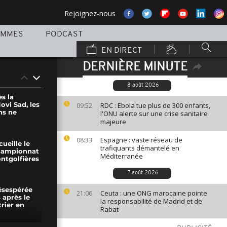
Rejoignez-nous
AMMES
PODCAST
EN DIRECT
DERNIÈRE MINUTE
8 août 2026
s la
ovi Sad, les
RDC : Ebola tue plus de 300 enfants,
09:52
ns ne
l'ONU alerte sur une crise sanitaire
majeure
Espagne : vaste réseau de
08:33
ueille le
trafiquants démantelé en
hampionnat
Méditerranée
ntgolfières
7 août 2026
ésespérée
Ceuta : une ONG marocaine pointe
21:06
 après le
la responsabilité de Madrid et de
rier en
Rabat