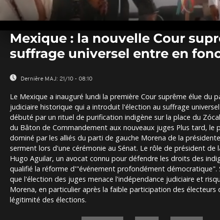
0
seconds
Mexique : la nouvelle Cour sup
of
0
suffrage universel entre en fon
seconds
Volume
0%
Dernière MAJ:
21/10 - 08:10
Le Mexique a inauguré lundi la première Cour suprême élue du p
judiciaire historique qui a introduit l'élection au suffrage univers
débuté par un rituel de purification indigène sur la place du Zóca
du Bâton de Commandement aux nouveaux juges Plus tard, le 
dominé par les alliés du parti de gauche Morena de la président
serment lors d'une cérémonie au Sénat. Le rôle de président de 
Hugo Aguilar, un avocat connu pour défendre les droits des ind
qualifié la réforme d'"événement profondément démocratique". 
que l'élection des juges menace l'indépendance judiciaire et risq
Morena, en particulier après la faible participation des électeurs q
légitimité des élections.