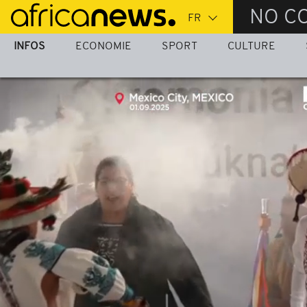
Passer
NO C
au
contenu
INFOS
ECONOMIE
SPORT
CULTURE
principal