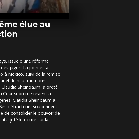
Des inondatio
frappent le n
Thaïlande ap
dépression...
rême élue au
ction
Un serpent g
bambou défil
village japon
ays, issue d'une réforme
Une flottille 
el des juges. La journée a
Barcelone po
de briser le 
lo à Mexico, suivi de la remise
Gaza
panel de neuf membres,
e Claudia Sheinbaum, a prêté
la Cour suprême revient à
igènes. Claudia Sheinbaum a
Ses détracteurs soutiennent
ue de consolider le pouvoir de
ui a jeté le doute sur la