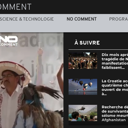
OMMENT
SCIENCE & TECHNOLOGIE
NO COMMENT
PROGR
À SUIVRE
Dix mois aprè
tragédie de N
manifestatio
faiblissent...
La Croatie acc
quatrième c
ouvert de mo
à...
Recherche d
de survivants
séisme meurt
Afghanistan