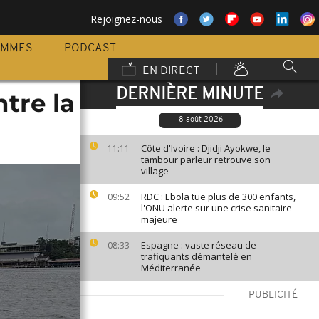
Rejoignez-nous
AMMES
PODCAST
EN DIRECT
DERNIÈRE MINUTE
tre la
8 août 2026
Côte d'Ivoire : Djidji Ayokwe, le
11:11
tambour parleur retrouve son
village
RDC : Ebola tue plus de 300 enfants,
09:52
l'ONU alerte sur une crise sanitaire
majeure
Espagne : vaste réseau de
08:33
trafiquants démantelé en
Méditerranée
PUBLICITÉ