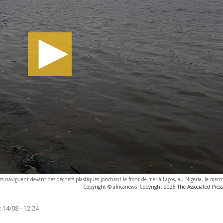
s naviguent devant des déchets plastiques jonchant le front de mer à Lagos, au Nigeria, le merc
Copyright © africanews
Copyright 2025 The Associated Press.
:
14/08 - 12:24