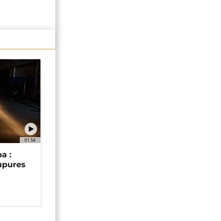
01:54
a :
upures