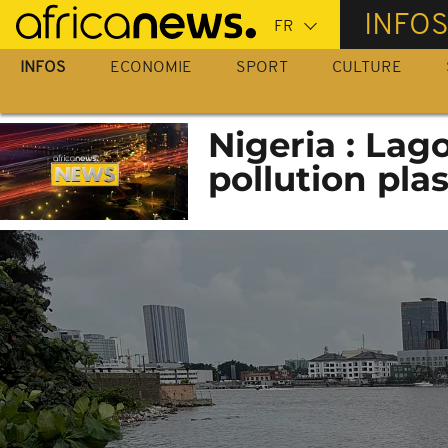
Passer
INFO
au
contenu
INFOS
ECONOMIE
SPORT
CULTURE
principal
Nigeria : Lag
pollution pla