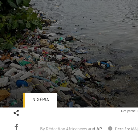
NIGÉRIA
Volume
Des pêcheur
90%
and AP
Dernière MAJ
By Rédaction Africanews