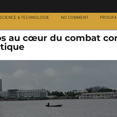
S
SCIENCE & TECHNOLOGIE
NO COMMENT
PROGR
os au cœur du combat con
stique