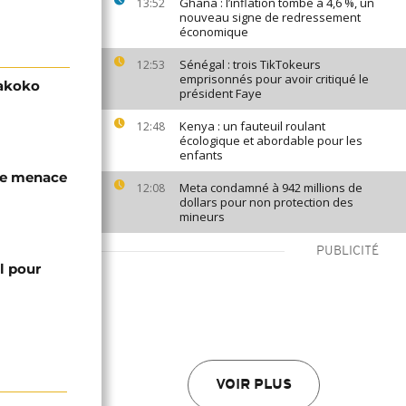
Ghana : l’inflation tombe à 4,6 %, un
13:52
nouveau signe de redressement
économique
Sénégal : trois TikTokeurs
12:53
emprisonnés pour avoir critiqué le
Makoko
président Faye
Kenya : un fauteuil roulant
12:48
écologique et abordable pour les
enfants
ble menace
Meta condamné à 942 millions de
12:08
dollars pour non protection des
mineurs
PUBLICITÉ
l pour
VOIR PLUS