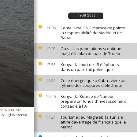
7 août 2026
Ceuta : une ONG marocaine pointe
21:06
la responsabilité de Madrid et de
Rabat
Gaza : les populations sceptiques
19:03
malgré le plan de paix de Trump
Kenya : la mort de 15 éléphants
17:55
dans un parc fait polémique
Crise énergétique à Cuba : vivre au
16:55
rythme des coupures d'électricité
Kenya : la Bourse de Nairobi
16:40
prépare un fonds d’investissement
consacré à l’IA
redi 6 août 2025.
-
 All rights reserved.
Tourisme : au Maghreb, la Tunisie
14:24
attire davantage de français que le
Maroc