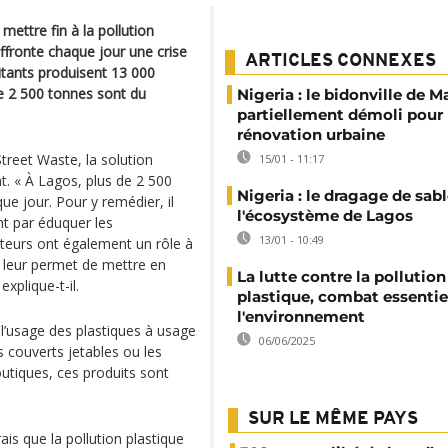
ettre fin à la pollution
affronte chaque jour une crise
ARTICLES CONNEXES
itants produisent 13 000
e 2 500 tonnes sont du
Nigeria : le bidonville de 
partiellement démoli pour
rénovation urbaine
treet Waste, la solution
15/01 - 11:17
« À Lagos, plus de 2 500
Nigeria : le dragage de sa
e jour. Pour y remédier, il
l'écosystème de Lagos
 par éduquer les
13/01 - 10:49
teurs ont également un rôle à
s leur permet de mettre en
La lutte contre la pollution
xplique-t-il.
plastique, combat essentie
l'environnement
it l’usage des plastiques à usage
06/06/2025
 couverts jetables ou les
outiques, ces produits sont
SUR LE MÊME PAYS
rais que la pollution plastique