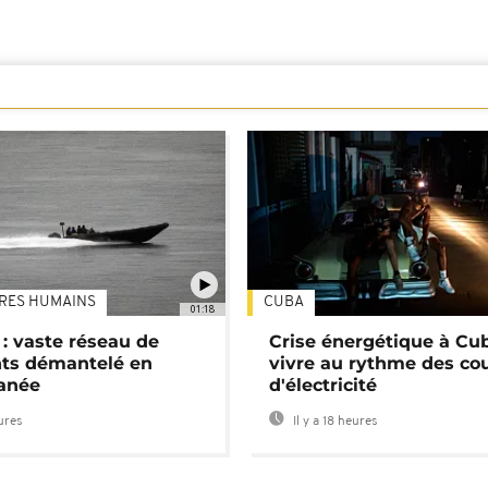
TRES HUMAINS
CUBA
01:18
: vaste réseau de
Crise énergétique à Cub
nts démantelé en
vivre au rythme des co
anée
d'électricité
eures
Il y a 18 heures