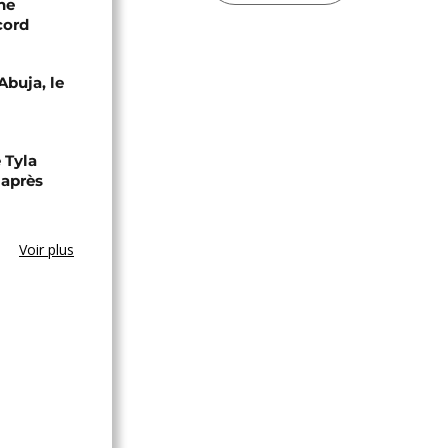
ne
cord
Abuja, le
 Tyla
 après
Voir plus