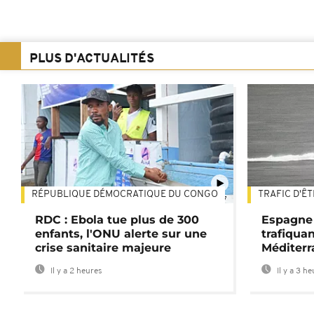
PLUS D'ACTUALITÉS
RÉPUBLIQUE DÉMOCRATIQUE DU CONGO
TRAFIC D'Ê
01:47
RDC : Ebola tue plus de 300
Espagne 
enfants, l'ONU alerte sur une
trafiqua
crise sanitaire majeure
Méditerr
Il y a 2 heures
Il y a 3 h