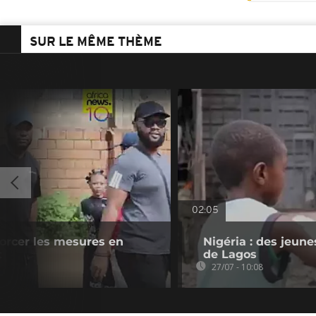
SUR LE MÊME THÈME
02:05
forcer les mesures en
Nigéria : des jeune
t
de Lagos
27/07 - 10:08