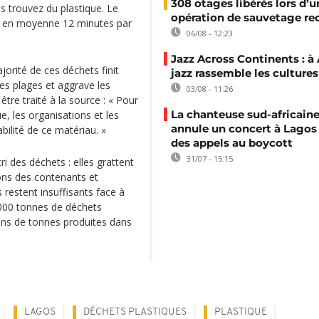
308 otages libérés lors d’u
s trouvez du plastique. Le
opération de sauvetage re
sé en moyenne 12 minutes par
06/08 - 12:23
Jazz Across Continents : à 
orité de ces déchets finit
jazz rassemble les cultures
les plages et aggrave les
03/08 - 11:26
tre traité à la source : « Pour
La chanteuse sud-africaine
e, les organisations et les
annule un concert à Lagos
ilité de ce matériau. »
des appels au boycott
31/07 - 15:15
i des déchets : elles grattent
hons des contenants et
s restent insuffisants face à
0 000 tonnes de déchets
lions de tonnes produites dans
LAGOS
DÉCHETS PLASTIQUES
PLASTIQUE