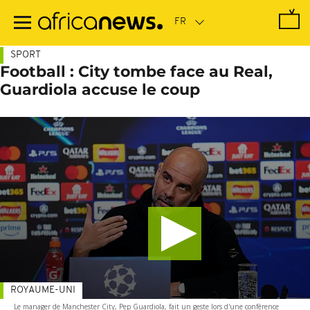
Passer
au
contenu
principal
SPORT
Football : City tombe face au Real,
Guardiola accuse le coup
ROYAUME-UNI
Le manager de Manchester City, Pep Guardiola, fait un geste lors d'une conférence