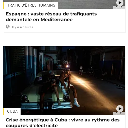
TRAFIC D'ÊTRES HUMAINS
01:18
Espagne : vaste réseau de trafiquants
démantelé en Méditerranée
Il y a 4 heures
CUBA
01:54
Crise énergétique à Cuba : vivre au rythme des
coupures d'électricité