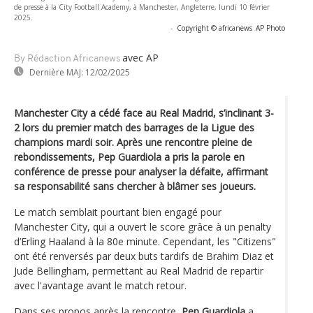
de presse à la City Football Academy, à Manchester, Angleterre, lundi 10 février
2025.
-
Copyright © africanews
AP Photo
avec AP
By Rédaction Africanews
Dernière MAJ:
12/02/2025
Manchester City a cédé face au Real Madrid, s’inclinant 3-
2 lors du premier match des barrages de la Ligue des
champions mardi soir. Après une rencontre pleine de
rebondissements, Pep Guardiola a pris la parole en
conférence de presse pour analyser la défaite, affirmant
sa responsabilité sans chercher à blâmer ses joueurs.
Le match semblait pourtant bien engagé pour
Manchester City, qui a ouvert le score grâce à un penalty
d’Erling Haaland à la 80e minute. Cependant, les "Citizens"
ont été renversés par deux buts tardifs de Brahim Diaz et
Jude Bellingham, permettant au Real Madrid de repartir
avec l'avantage avant le match retour.
Dans ses propos après la rencontre,
Pep Guardiola
a