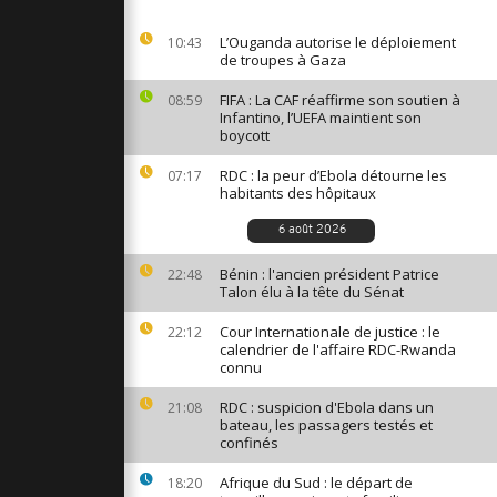
à Gaza : les
rentrent
L’Ouganda autorise le déploiement
10:43
s la
de troupes à Gaza
FIFA : La CAF réaffirme son soutien à
08:59
Infantino, l’UEFA maintient son
ravage tout
boycott
g
RDC : la peur d’Ebola détourne les
07:17
habitants des hôpitaux
des
6 août 2026
squés
 mauvais
Bénin : l'ancien président Patrice
22:48
Talon élu à la tête du Sénat
Cour Internationale de justice : le
22:12
calendrier de l'affaire RDC-Rwanda
connu
RDC : suspicion d'Ebola dans un
21:08
bateau, les passagers testés et
confinés
Afrique du Sud : le départ de
18:20