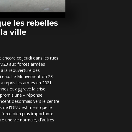
Cessez-le-feu 
Palestiniens 
chez eux aprè
réouverture...
ue les rebelles
a ville
Un incendie 
un quartier à
Johannesbur
t encore ce jeudi dans les rues
En Bulgarie, 
 M23 aux forces armées
danseurs ma
chassent les
 à la réouverture des
esprits
é ni eau. Le Mouvement du 23
 a repris les armes en 2021,
nes et aggravé la crise
a promis une « réponse
ncent désormais vers le centre
ts de l'ONU estiment que le
 force bien plus importante
re une vie normale, d'autres