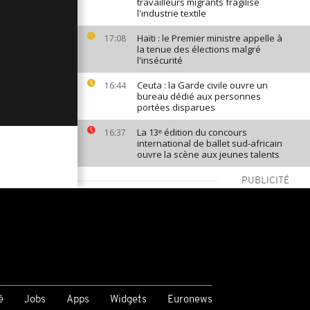
travailleurs migrants fragilise
l'industrie textile
Haïti : le Premier ministre appelle à
17:08
la tenue des élections malgré
l'insécurité
Ceuta : la Garde civile ouvre un
16:44
bureau dédié aux personnes
portées disparues
La 13ᵉ édition du concours
16:37
international de ballet sud-africain
ouvre la scène aux jeunes talents
PUBLICITÉ
VOIR PLUS
é
Jobs
Apps
Widgets
Euronews