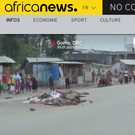
Passer
NO C
au
contenu
INFOS
ECONOMIE
SPORT
CULTURE
principal