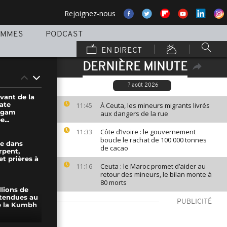
Rejoignez-nous
AMMES
PODCAST
EN DIRECT
DERNIÈRE MINUTE
7 août 2026
ant de la
ate
À Ceuta, les mineurs migrants livrés
11:45
 Agam
aux dangers de la rue
...
Côte d’Ivoire : le gouvernement
11:33
boucle le rachat de 100 000 tonnes
re dans
de cacao
rpent,
et prières à
Ceuta : le Maroc promet d’aider au
11:16
retour des mineurs, le bilan monte à
80 morts
llions de
tendues au
PUBLICITÉ
e la Kumbh