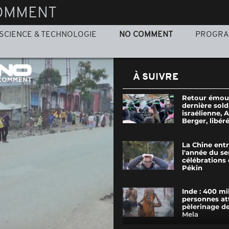
OMMENT
SCIENCE & TECHNOLOGIE
NO COMMENT
PROGR
À SUIVRE
Retour émouv
dernière sold
israélienne,
Berger, libérée
La Chine ent
l'année du se
célébrations 
Pékin
Inde : 400 mi
personnes at
pèlerinage d
Mela