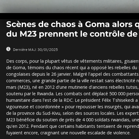
0
seconds
Scènes de chaos à Goma alors q
of
0
du M23 prennent le contrôle de l
seconds
Volume
0%
Dernière MAJ:
30/01/2025
Des corps, pour la plupart vêtus de vêtements militaires, gisaien
de Goma, témoins du chaos récent qui a opposé les rebelles du
congolaises depuis le 26 janvier. Malgré l'appel des combattants
commerces, une grande partie de la ville restait sans électricit
mars (M23), né en 2012 d'une mutinerie d'anciens rebelles tutsis,
soutenu par le Rwanda. Les combats ont déplacé 500 000 person
humanitaire dans l'est de la RDC. Le président Félix Tshisekedi 
vigoureuse et coordonnée » pour repousser les insurgés, qui ava
de la province du Sud-Kivu, selon des sources locales. Les exper
M23 bénéficie du soutien de près de 4 000 soldats rwandais, une
qu'en 2012. Pendant que certains habitants tentaient de reprend
fuyaient encore, craignant une nouvelle escalade de violence.