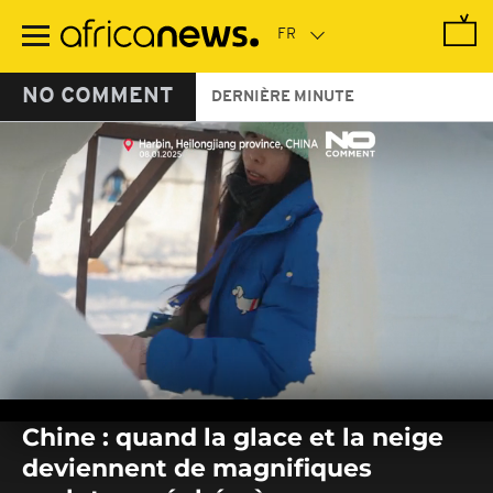
Passer
au
contenu
principal
NO COMMENT
DERNIÈRE MINUTE
0
seconds
Chine : quand la glace et la neige
of
0
deviennent de magnifiques
seconds