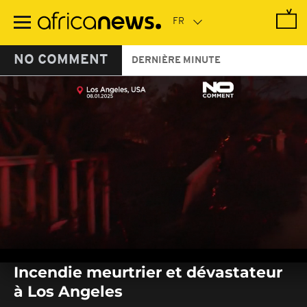
Passer
au
contenu
principal
NO COMMENT
DERNIÈRE MINUTE
0
seconds
Incendie meurtrier et dévastateur
of
0
à Los Angeles
seconds