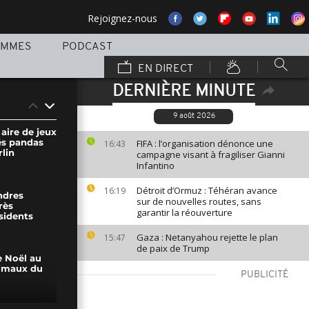
Rejoignez-nous
AMMES
PODCAST
EN DIRECT
DERNIÈRE MINUTE
9 août 2026
aire de jeux
és pandas
FIFA : l’organisation dénonce une
16:43
lin
campagne visant à fragiliser Gianni
Infantino
Détroit d’Ormuz : Téhéran avance
16:19
ndres
sur de nouvelles routes, sans
rès
garantir la réouverture
sidents
Gaza : Netanyahou rejette le plan
15:47
de paix de Trump
e Noël au
imaux du
PUBLICITÉ