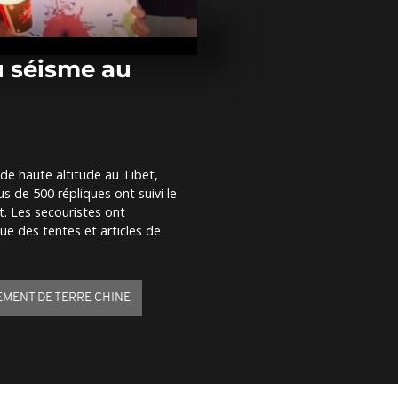
Toutes les i
l'explosion de
devant l'hôt
Las...
u séisme au
Après le Drag
se prépare p
du Serpent
de haute altitude au Tibet,
Des heures d'
s de 500 répliques ont suivi le
l'espoir d'un
place pour as
t. Les secouristes ont
feux...
ue des tentes et articles de
MENT DE TERRE CHINE