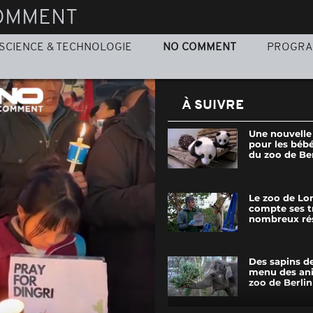
OMMENT
SCIENCE & TECHNOLOGIE
NO COMMENT
PROGR
À SUIVRE
Une nouvelle 
pour les béb
du zoo de Ber
Le zoo de Lo
compte ses t
nombreux ré
Des sapins d
menu des an
zoo de Berlin