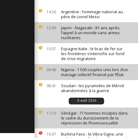
mages de
 la Tesla
Argentine : hommage national au
14:26
el Trump à
père de Lionel Messi
Japon - Nagasaki : 81 ans après,
12:09
l’appel à un monde sans armes
on, la Chine
nucléaires
our l'Année
Espagne-Italie : le bras de fer sur
10:57
les frontières s’intensifie sur fond
de crise migratoire
attente et
e bonne
Nigeria : 1 500 couples unis lors d’un
09:46
sister aux
mariage collectif financé par l’État
Soudan : les pyramides de Méroé
08:41
abandonnées à la guerre
8 août 2026
Sénégal : 71 hommes inculpés dans
17:10
le cadre du durcissement de la
répression de l’homosexualité
Burkina Faso : le Vibra-Signe, une
16:37