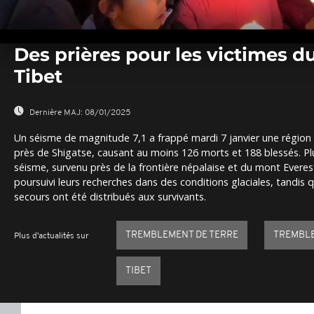
0
seconds
Des prières pour les victimes d
of
0
Tibet
seconds
Volume
0%
Dernière MAJ:
08/01/2025
Un séisme de magnitude 7,1 a frappé mardi 7 janvier une région 
près de Shigatse, causant au moins 126 morts et 188 blessés. Plu
séisme, survenu près de la frontière népalaise et du mont Everes
poursuivi leurs recherches dans des conditions glaciales, tandis q
secours ont été distribués aux survivants.
TREMBLEMENT DE TERRE
TREMBLE
Plus d'actualités sur
TIBET