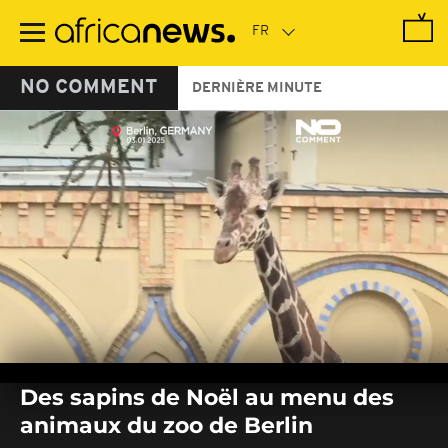
Passer
au
contenu
principal
NO COMMENT
DERNIÈRE MINUTE
0
seconds
Des sapins de Noël au menu des
of
0
animaux du zoo de Berlin
seconds