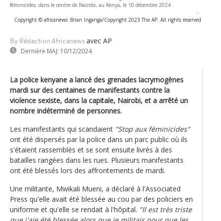
féminicides, dans le centre de Nairobi, au Kenya, le 10 décembre 2024
-
Copyright © africanews
Brian Inganga/Copyright 2023 The AP. All rights reserved
avec AP
By Rédaction Africanews
Dernière MAJ:
10/12/2024
La police kenyane a lancé des grenades lacrymogènes
mardi sur des centaines de manifestants contre la
violence sexiste, dans la capitale, Nairobi, et a arrêté un
nombre indéterminé de personnes.
Les manifestants qui scandaient
"Stop aux féminicides"
ont été dispersés par la police dans un parc public où ils
s'étaient rassemblés et se sont ensuite livrés à des
batailles rangées dans les rues. Plusieurs manifestants
ont été blessés lors des affrontements de mardi.
Une militante, Mwikali Mueni, a déclaré à l'Associated
Press qu'elle avait été blessée au cou par des policiers en
uniforme et qu'elle se rendait à l'hôpital.
"Il est très triste
que j'aie été blessée alors que je militais pour que les