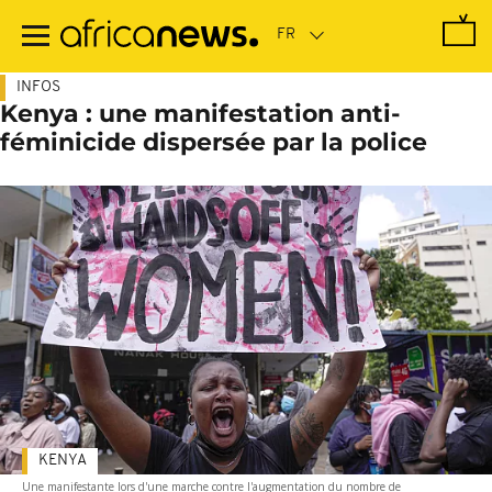
Passer
au
contenu
principal
INFOS
Kenya : une manifestation anti-
féminicide dispersée par la police
KENYA
Une manifestante lors d'une marche contre l'augmentation du nombre de