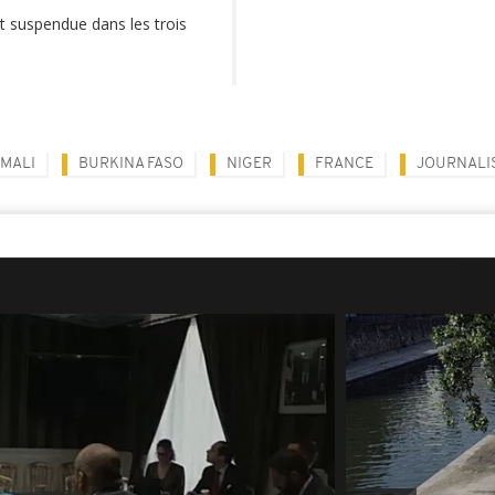
t suspendue dans les trois
MALI
BURKINA FASO
NIGER
FRANCE
JOURNALI