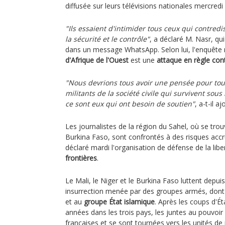
diffusée sur leurs télévisions nationales mercredi
"Ils essaient d'intimider tous ceux qui contredi
la sécurité et le contrôle"
, a déclaré M. Nasr, qu
dans un message WhatsApp. Selon lui, l'enquête 
d'Afrique de l'Ouest
est une
attaque en règle con
"Nous devrions tous avoir une pensée pour tous 
militants de la société civile qui survivent sous
ce sont eux qui ont besoin de soutien"
, a-t-il aj
Les journalistes de la région du Sahel, où se trouv
Burkina Faso, sont confrontés à des risques accr
déclaré mardi l'organisation de défense de la li
frontières
.
Le Mali, le Niger et le Burkina Faso luttent depui
insurrection menée par des groupes armés, dont c
et au
groupe État islamique
. Après les coups d'Ét
années dans les trois pays, les juntes au pouvoir
françaises et se sont tournées vers les unités d