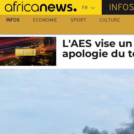
Passer
INFO
au
contenu
INFOS
ECONOMIE
SPORT
CULTURE
principal
L'AES vise un
apologie du 