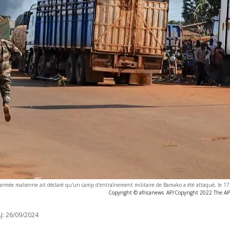
armée malienne ait déclaré qu'un camp d'entraînement militaire de Bamako a été attaqué, le 1
Copyright © africanews
AP/Copyright 2022 The AP. 
J:
26/09/2024