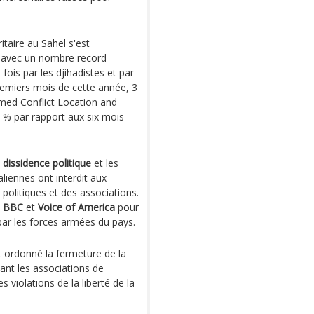
itaire au Sahel s'est
s, avec un nombre record
fois par les djihadistes et par
remiers mois de cette année, 3
Armed Conflict Location and
 % par rapport aux six mois
a
dissidence politique
et les
aliennes ont interdit aux
politiques et des associations.
o
BBC
et
Voice of America
pour
par les forces armées du pays.
t ordonné la fermeture de la
ant les associations de
s violations de la liberté de la