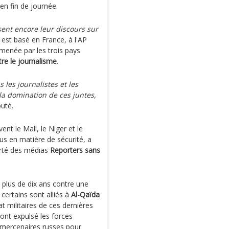
 en fin de journée.
sent encore leur discours sur
i est basé en France, à l'AP
menée par les trois pays
tre le journalisme
.
les journalistes et les
 la domination de ces juntes,
outé.
ent le Mali, le Niger et le
us en matière de sécurité, a
berté des médias
Reporters sans
s plus de dix ans contre une
ertains sont alliés à
Al-Qaïda
at militaires de ces dernières
 ont expulsé les forces
e mercenaires russes pour