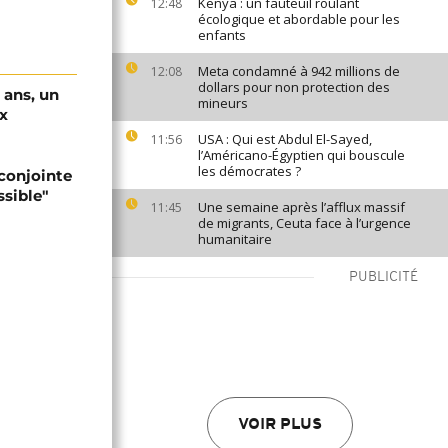
Kenya : un fauteuil roulant
12:48
écologique et abordable pour les
enfants
Meta condamné à 942 millions de
12:08
dollars pour non protection des
 ans, un
mineurs
ix
USA : Qui est Abdul El-Sayed,
11:56
l’Américano-Égyptien qui bouscule
les démocrates ?
 conjointe
ssible"
Une semaine après l’afflux massif
11:45
de migrants, Ceuta face à l’urgence
humanitaire
PUBLICITÉ
VOIR PLUS