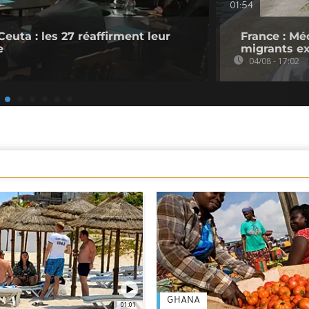
01:54
Ceuta : les 27 réaffirment leur
France : Mé
e
migrants ex
04/08 - 17:02
GHANA
01:01