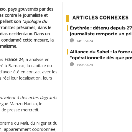
Faso, pays gouvernés par des
s contre le journaliste et
ARTICLES CONNEXES
ppellent son
"apologie du
rroristes présumés, dans le
Érythrée : détenu depuis 27
édias occidentaux. Dans un
journaliste remporte un pr
a condamné cette mesure, la
14/11/2024
urnalisme.
Alliance du Sahel : la force
"opérationnelle dès que po
ais
France 24
, a analysé en
13/08/2024
tré à Bamako, la capitale du
d'avoir été en contact avec les
réel leur localisation, leurs
uivalent à des actes flagrants
llégué Manzo Hadiza, le
e de presse mercredi.
rrorisme du Mali, du Niger et du
ion, apparemment coordonnée,