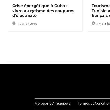
Crise énergétique à Cuba :
Tourisme
vivre au rythme des coupures
Tunisie 
d'électricité
français
Il y a 15 heures
Il y a 18 h
A propos d'Africanews
Termes et Conditio