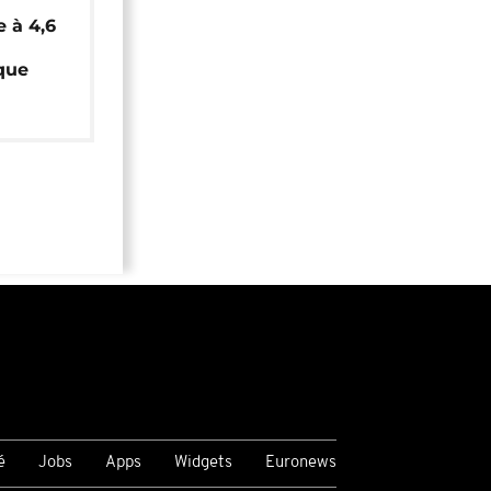
e à 4,6
que
é
Jobs
Apps
Widgets
Euronews