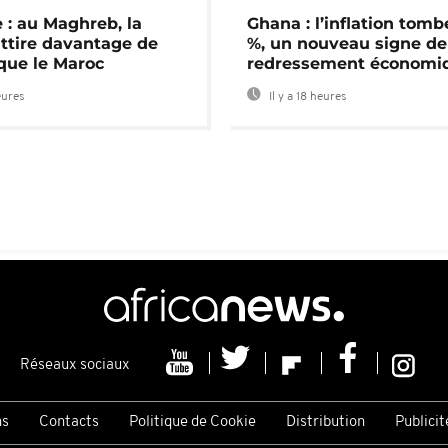
 : au Maghreb, la
Ghana : l’inflation tomb
attire davantage de
%, un nouveau signe de
 que le Maroc
redressement économi
eures
Il y a 18 heures
Réseaux sociaux
ns
Contacts
Politique de Cookie
Distribution
Publicit