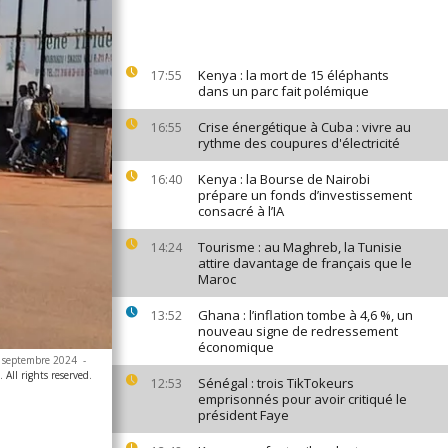
Kenya : la mort de 15 éléphants
17:55
dans un parc fait polémique
Crise énergétique à Cuba : vivre au
16:55
rythme des coupures d'électricité
Kenya : la Bourse de Nairobi
16:40
prépare un fonds d’investissement
consacré à l’IA
Tourisme : au Maghreb, la Tunisie
14:24
attire davantage de français que le
Maroc
Ghana : l’inflation tombe à 4,6 %, un
13:52
nouveau signe de redressement
économique
7 septembre 2024
-
All rights reserved.
Sénégal : trois TikTokeurs
12:53
emprisonnés pour avoir critiqué le
président Faye