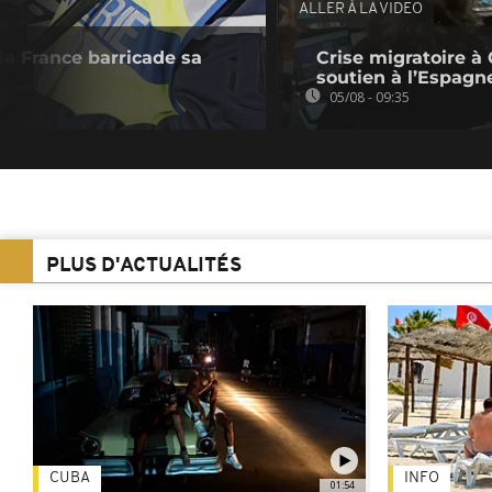
ALLER À LA VIDEO
 la France barricade sa
Crise migratoire à 
soutien à l’Espagn
05/08 - 09:35
PLUS D'ACTUALITÉS
CUBA
INFO
01:54