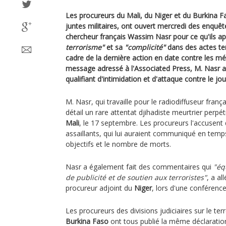
Les procureurs du Mali, du Niger et du Burkina 
juntes militaires, ont ouvert mercredi des enquête
chercheur français Wassim Nasr pour ce qu'ils a
terrorisme"
et sa
"complicité"
dans des actes te
cadre de la dernière action en date contre les m
message adressé à l'Associated Press, M. Nasr 
qualifiant d'intimidation et d'attaque contre le jo
M. Nasr, qui travaille pour le radiodiffuseur franç
détail un rare attentat djihadiste meurtrier perpé
Mali
, le 17 septembre. Les procureurs l'accusent 
assaillants, qui lui auraient communiqué en temps 
objectifs et le nombre de morts.
Nasr a également fait des commentaires qui
"éq
de publicité et de soutien aux terroristes"
, a a
procureur adjoint du
Niger
, lors d'une conférenc
Les procureurs des divisions judiciaires sur le te
Burkina Faso
ont tous publié la même déclarat