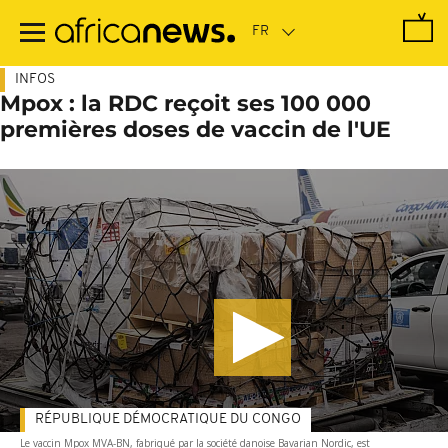
Passer
au
contenu
principal
INFOS
Mpox : la RDC reçoit ses 100 000
premières doses de vaccin de l'UE
RÉPUBLIQUE DÉMOCRATIQUE DU CONGO
Le vaccin Mpox MVA-BN, fabriqué par la société danoise Bavarian Nordic, est