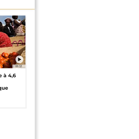
00:51
e à 4,6
que