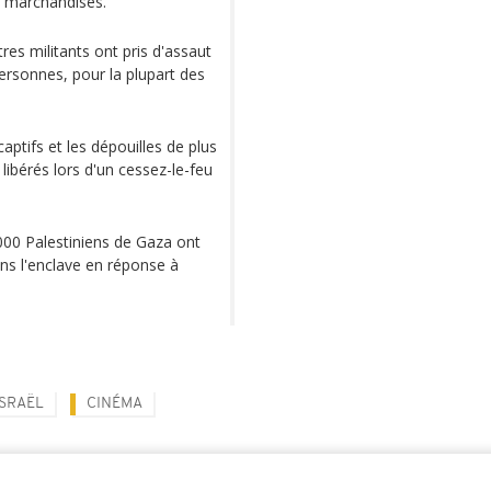
e marchandises.
res militants ont pris d'assaut
personnes, pour la plupart des
aptifs et les dépouilles de plus
 libérés lors d'un cessez-le-feu
 000 Palestiniens de Gaza ont
ans l'enclave en réponse à
ISRAËL
CINÉMA