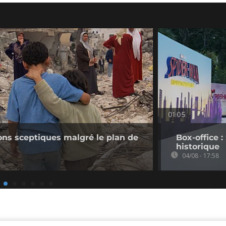
01:05
ions sceptiques malgré le plan de
Box-office 
historique
04/08 - 17:58