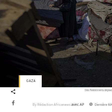
GAZA
Volume
Des Palestiniens déplac
90%
avec AP
Dernière MA
By Rédaction Africanews