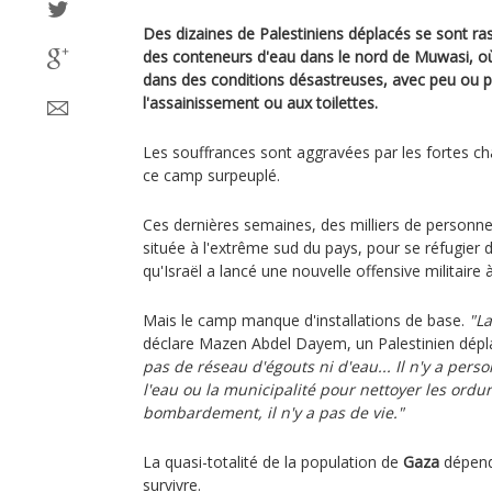
Des dizaines de Palestiniens déplacés se sont r
des conteneurs d'eau dans le nord de Muwasi, où 
dans des conditions désastreuses, avec peu ou pa
l'assainissement ou aux toilettes.
Les souffrances sont aggravées par les fortes ch
ce camp surpeuplé.
Ces dernières semaines, des milliers de personnes
située à l'extrême sud du pays, pour se réfugier 
qu'Israël a lancé une nouvelle offensive militaire 
Mais le camp manque d'installations de base.
"La
déclare Mazen Abdel Dayem, un Palestinien dép
pas de réseau d'égouts ni d'eau... Il n'y a per
l'eau ou la municipalité pour nettoyer les ordur
bombardement, il n'y a pas de vie."
La quasi-totalité de la population de
Gaza
dépen
survivre.