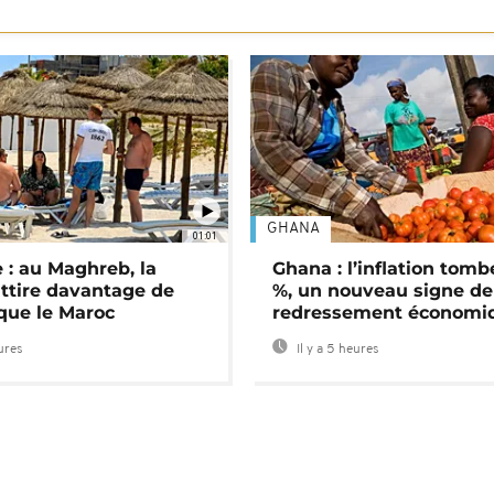
GHANA
01:01
 : au Maghreb, la
Ghana : l’inflation tomb
attire davantage de
%, un nouveau signe de
 que le Maroc
redressement économi
eures
Il y a 5 heures