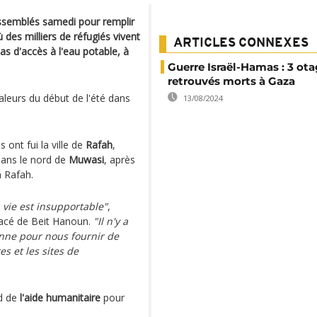
assemblés samedi pour remplir
des milliers de réfugiés vivent
ARTICLES CONNEXES
s d'accès à l'eau potable, à
Guerre Israël-Hamas : 3 ot
retrouvés morts à Gaza
aleurs du début de l'été dans
13/08/2024
 ont fui la ville de
Rafah
,
dans le nord de
Muwasi
, après
à Rafah.
 vie est insupportable"
,
lacé de Beit Hanoun.
"Il n'y a
sonne pour nous fournir de
es et les sites de
d de
l'aide humanitaire
pour