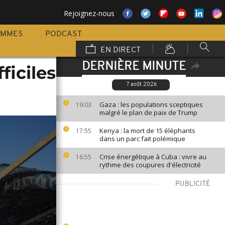
Rejoignez-nous
AMMES
PODCAST
EN DIRECT
DERNIÈRE MINUTE
ficiles
7 août 2026
Gaza : les populations sceptiques
19:03
malgré le plan de paix de Trump
Kenya : la mort de 15 éléphants
17:55
dans un parc fait polémique
Crise énergétique à Cuba : vivre au
16:55
rythme des coupures d'électricité
PUBLICITÉ