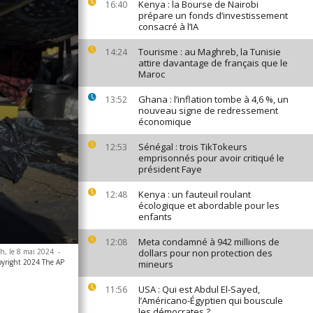
Kenya : la Bourse de Nairobi
16:40
prépare un fonds d’investissement
consacré à l’IA
Tourisme : au Maghreb, la Tunisie
14:24
attire davantage de français que le
Maroc
Ghana : l’inflation tombe à 4,6 %, un
13:52
nouveau signe de redressement
économique
Sénégal : trois TikTokeurs
12:53
emprisonnés pour avoir critiqué le
président Faye
Kenya : un fauteuil roulant
12:48
écologique et abordable pour les
enfants
Meta condamné à 942 millions de
12:08
ah, le 8 mai 2024
-
dollars pour non protection des
yright 2024 The AP
mineurs
USA : Qui est Abdul El-Sayed,
11:56
l’Américano-Égyptien qui bouscule
les démocrates ?