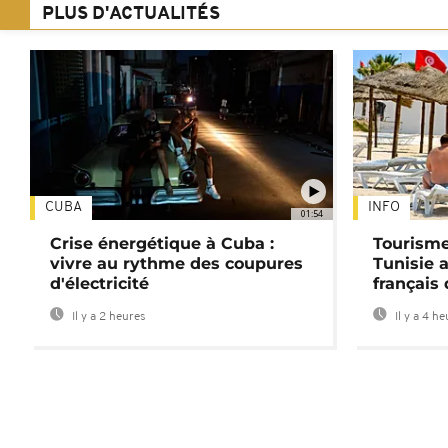
PLUS D'ACTUALITÉS
CUBA
INFO
01:54
Crise énergétique à Cuba :
Tourisme
vivre au rythme des coupures
Tunisie 
d'électricité
français
Il y a 2 heures
Il y a 4 h