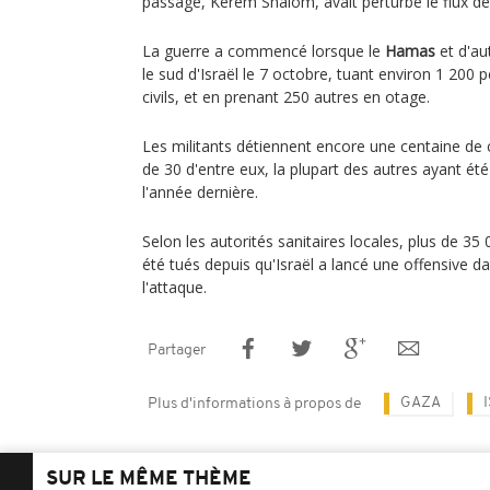
passage, Kerem Shalom, avait perturbé le flux d
La guerre a commencé lorsque le
Hamas
et d'aut
le sud d'Israël le 7 octobre, tuant environ 1 200 
civils, et en prenant 250 autres en otage.
Les militants détiennent encore une centaine de c
de 30 d'entre eux, la plupart des autres ayant été
l'année dernière.
Selon les autorités sanitaires locales, plus de 35
été tués depuis qu'Israël a lancé une offensive d
l'attaque.
Partager
GAZA
Plus d'informations à propos de
SUR LE MÊME THÈME