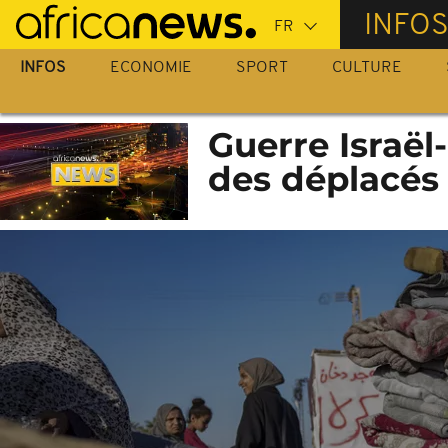
Passer
INFO
au
contenu
INFOS
ECONOMIE
SPORT
CULTURE
principal
Guerre Israël-
des déplacés