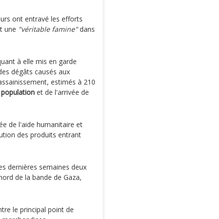
urs ont entravé les efforts
et une
"véritable famine"
dans
quant à elle mis en garde
e des dégâts causés aux
'assainissement, estimés à 210
 population
et de l'arrivée de
ée de l'aide humanitaire et
bution des produits entrant
 ces dernières semaines deux
 nord de la bande de Gaza,
re le principal point de