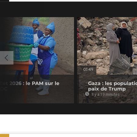
01:49
let 2026 : le PAM sur le
Gaza : les populat
RDC
paix de Trump
Il y a 19 minutes