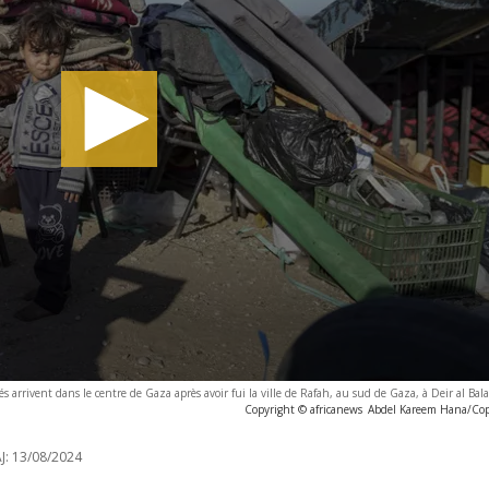
és arrivent dans le centre de Gaza après avoir fui la ville de Rafah, au sud de Gaza, à Deir al Bal
Copyright © africanews
Abdel Kareem Hana/Cop
J:
13/08/2024