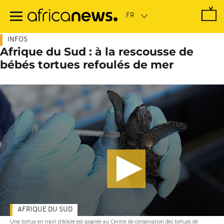
Passer
au
contenu
principal
INFOS
Afrique du Sud : à la rescousse de
bébés tortues refoulés de mer
AFRIQUE DU SUD
Une tortue en train d'éclore est soignée au Centre de conservation des tortues de