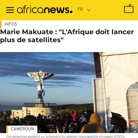
Passer
au
contenu
principal
INFOS
Marie Makuate : "L'Afrique doit lancer
plus de satellites"
CAMEROUN
Des personnes assistent au lancement du premier micro-satellite éthiopien (ETRSS-