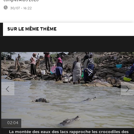
congrès AIDS 2026
30/07 - 16:22
SUR LE MÊME THÈME
02:04
La montée des eaux des lacs rapproche les crocodiles des