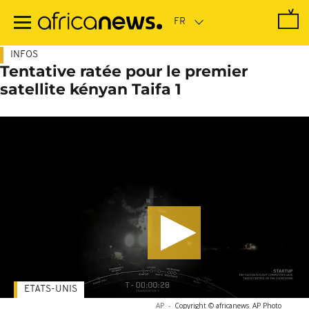
Passer
au
contenu
principal
INFOS
Tentative ratée pour le premier
satellite kényan Taifa 1
ETATS-UNIS
AP
-
Copyright © africanews
AP Photo