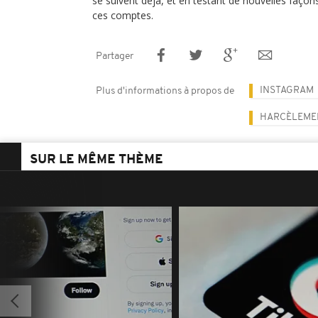
se suivent déjà, et en testant de nouvelles façon
ces comptes.
Partager
INSTAGRAM
Plus d'informations à propos de
HARCÈLEME
SUR LE MÊME THÈME