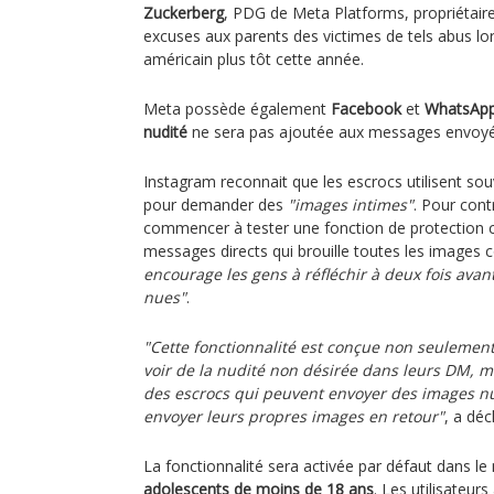
Zuckerberg
, PDG de Meta Platforms, propriétair
excuses aux parents des victimes de tels abus lo
américain plus tôt cette année.
Meta possède également
Facebook
et
WhatsAp
nudité
ne sera pas ajoutée aux messages envoyé
Instagram reconnait que les escrocs utilisent so
pour demander des
"images intimes"
. Pour contr
commencer à tester une fonction de protection co
messages directs qui brouille toutes les images 
encourage les gens à réfléchir à deux fois ava
nues"
.
"Cette fonctionnalité est conçue non seulemen
voir de la nudité non désirée dans leurs DM, m
des escrocs qui peuvent envoyer des images nu
envoyer leurs propres images en retour"
, a déc
La fonctionnalité sera activée par défaut dans le
adolescents de moins de 18 ans
. Les utilisateur