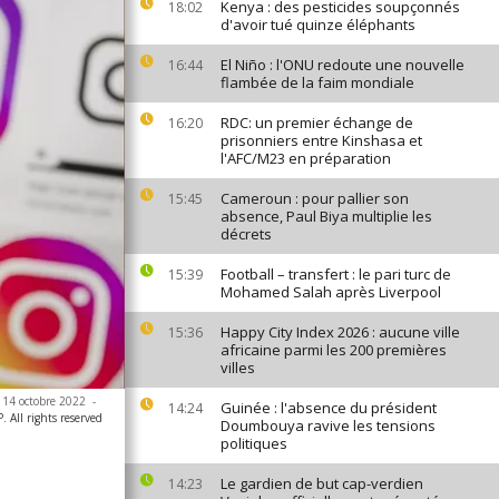
Kenya : des pesticides soupçonnés
18:02
d'avoir tué quinze éléphants
El Niño : l'ONU redoute une nouvelle
16:44
flambée de la faim mondiale
RDC: un premier échange de
16:20
prisonniers entre Kinshasa et
l'AFC/M23 en préparation
Cameroun : pour pallier son
15:45
absence, Paul Biya multiplie les
décrets
Football – transfert : le pari turc de
15:39
Mohamed Salah après Liverpool
Happy City Index 2026 : aucune ville
15:36
africaine parmi les 200 premières
villes
e 14 octobre 2022
-
Guinée : l'absence du président
14:24
 All rights reserved
Doumbouya ravive les tensions
politiques
Le gardien de but cap-verdien
14:23