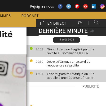
Rejoignez-nous
AMMES
PODCAST
EN DIRECT
DERNIÈRE MINUTE
ité
5 août 2026
Gianni Infantino fragilisé par une
20:52
révolte au sommet de la FIFA
Détroit d'Ormuz : un accord de
20:50
réouverture se profile
Crise migratoire : l’Afrique du Sud
18:33
appelle à une réponse africaine
PUBLICITÉ