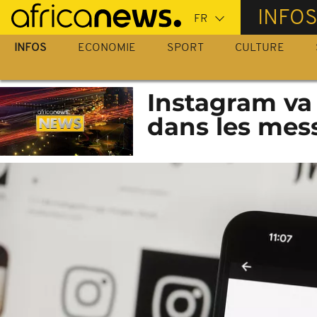
Passer
INFO
au
contenu
INFOS
ECONOMIE
SPORT
CULTURE
principal
Instagram va 
dans les mes