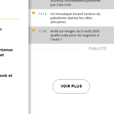
Vozinha, officiellement présenté
par Colo-Colo
Un moustique invasif vecteur du
14:14
paludisme alarme les villes
africaines
r
Arrêt sur images du 5 août 2026 :
12:49
quelle suite pour les migrants à
Ceuta ?
PUBLICITÉ
ontenus
et
ook et
VOIR PLUS