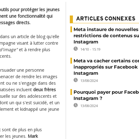
utils pour protéger les jeunes
ment une fonctionnalité qui
ARTICLES CONNEXES
ssages directs.
Meta instaure de nouvelles
restrictions de contenus su
ans un article de blog qu'elle
Instagram
ampagne visant à lutter contre
d'image"
et à rendre plus
14/10 - 15:19
scents.
Meta va cacher certains c
inappropriés sur Facebook 
persuader une personne
Instagram
 menacer de rendre les images
13/08/2024
gent ou ne s'engage dans des
iatisées incluent
deux frères
Pourquoi payer pour Faceb
xuelle sur des adolescents et
Instagram ?
t un qui s'est suicidé, et un
13/08/2024
ellement et kidnappé une jeune
 sont de plus en plus
er les jeunes.
Mark