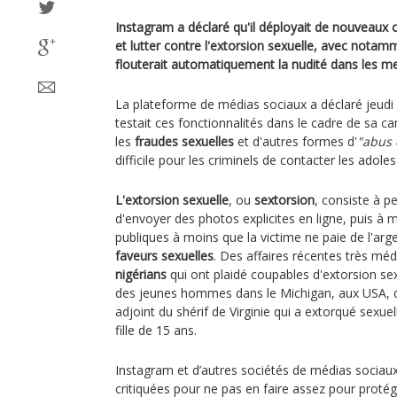
Instagram a déclaré qu'il déployait de nouveaux o
et lutter contre l'extorsion sexuelle, avec notam
flouterait automatiquement la nudité dans les me
La plateforme de médias sociaux a déclaré jeudi d
testait ces fonctionnalités dans le cadre de sa c
les
fraudes sexuelles
et d'autres formes d'
"abus 
difficile pour les criminels de contacter les adole
L'extorsion sexuelle
, ou
sextorsion
, consiste à 
d'envoyer des photos explicites en ligne, puis à
publiques à moins que la victime ne paie de l'ar
faveurs sexuelles
. Des affaires récentes très méd
nigérians
qui ont plaidé coupables d'extorsion se
des jeunes hommes dans le Michigan, aux USA, don
adjoint du shérif de Virginie qui a extorqué sexu
fille de 15 ans.
Instagram et d’autres sociétés de médias sociaux
critiquées pour ne pas en faire assez pour protég