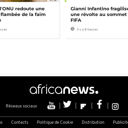
01:14
: l'ONU redoute une
Gianni Infantino fragilis
 flambée de la faim
une révolte au sommet 
e
FIFA
eures
Il y a 8 heures
Réseaux sociaux
ns
Contacts
Politique de Cookie
Distribution
Publicit