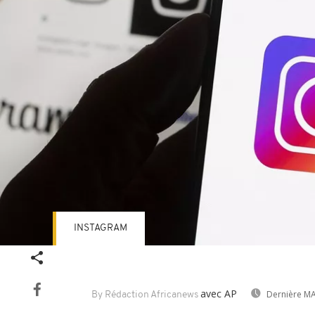
INSTAGRAM
avec AP
Dernière MA
By Rédaction Africanews