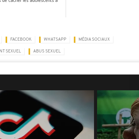
s de cacher les adolescents à
FACEBOOK
WHATSAPP
MÉDIA SOCIAUX
NT SEXUEL
ABUS SEXUEL