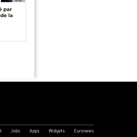
00:42
é par
de la
é
Jobs
Apps
Widgets
Euronews