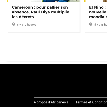
00:59
Cameroun : pour pallier son
El Niño 
absence, Paul Biya multiplie
nouvelle
les décrets
mondial
Il y a 15 heures
Il y a 13 h
A propos d'Africanews
Termes et Conditio