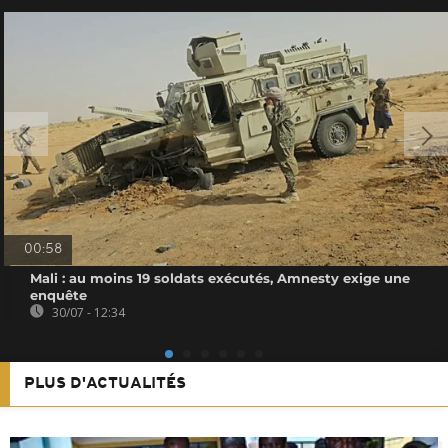
00:58
Mali : au moins 19 soldats exécutés, Amnesty exige une
enquête
30/07 - 12:34
PLUS D'ACTUALITÉS