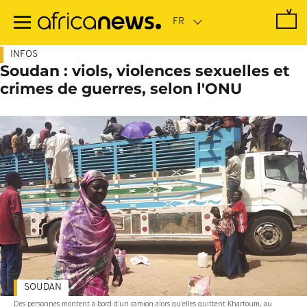
Passer
au
contenu
principal
INFOS
Soudan : viols, violences sexuelles et
crimes de guerres, selon l'ONU
SOUDAN
Des personnes montent à bord d'un camion alors qu'elles quittent Khartoum, au