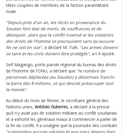
têtes coupées de membres de la faction paramilitaire
rivale.
"Depuis près d'un an, les récits en provenance du
Soudan font état de morts, de souffrances et de
désespoir, alors que le conflit insensé et les violations
des droits de l'homme se poursuivent sans qu'aucune
fin ne soit en vue"
, a déclaré M. Türk.
"Les armes doivent
se taire et les civils doivent être protégés"
, a-t-il ajouté.
Seif Magango, porte-parole régional du bureau des droits
de l'homme de l'ONU, a déclaré que
"le nombre de
personnes déplacées (au Soudan) a désormais franchi
la barre des 8 millions, ce qui devrait préoccuper tout
le monde"
.
Au début du mois de février, le secrétaire général des
Nations unies,
António Guterres
, a déclaré à la presse
qu'il n'y avait pas de solution militaire au conflit soudanais
et a exhorté les généraux rivaux à commencer à parler de
la fin du conflit. Il a souligné que la poursuite des combats
"n'apportera aucune solution et que nous devons donc