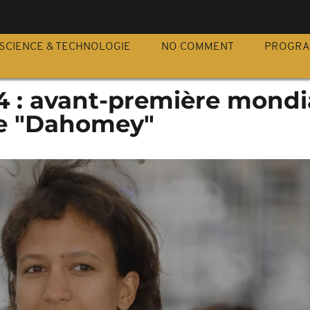
S
SCIENCE & TECHNOLOGIE
NO COMMENT
PROGR
4 : avant-première mondi
e "Dahomey"