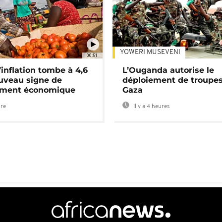
YOWERI MUSEVENI
00:51
’inflation tombe à 4,6
L’Ouganda autorise le
uveau signe de
déploiement de troupes
ement économique
Gaza
ure
Il y a 4 heures