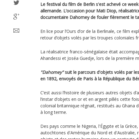
Le festival du film de Berlin s'est achevé ce week
allemande. L’occasion pour Mati Diop, réalisatric
documentaire Dahomey de fouler fièrement le ta
En lice pour l’Ours d’or de la Berlinale, ce film exp
retour d’objets volés par les troupes coloniales f
La réalisatrice franco-sénégalaise était accomp
Ahandessi et Joséa Guedje, lors de la première 
"Dahomey"
suit le parcours d'objets volés par le
en 1892, envoyés de Paris à la République du Béni
C’est aussi l’histoire de plusieurs autres objets d’
l’instar d’objets en or et en argent pillés cette foi
colonial britannique régnait, restitués au Ghana d
à long terme.
Des pays comme le Nigeria, l'Égypte et la Grèce,
autochtones d'Amérique du Nord et d'Australie, 