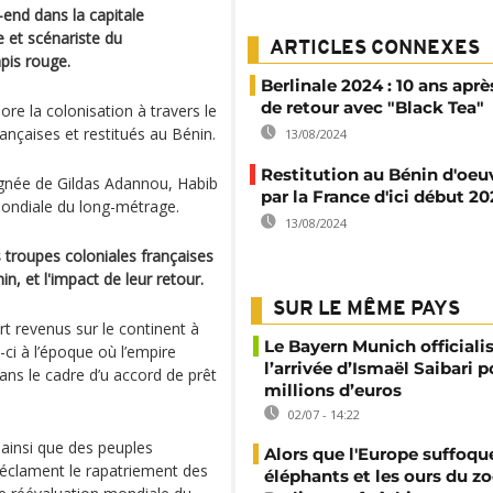
-end dans la capitale
e et scénariste du
ARTICLES CONNEXES
pis rouge.
Berlinale 2024 : 10 ans aprè
de retour avec "Black Tea"
lore la colonisation à travers le
rançaises et restitués au Bénin.
13/08/2024
Restitution au Bénin d'oeuv
agnée de Gildas Adannou, Habib
par la France d'ici début 20
mondiale du long-métrage.
13/08/2024
s troupes coloniales françaises
n, et l'impact de leur retour.
SUR LE MÊME PAYS
art revenus sur le continent à
Le Bayern Munich officiali
s-ci à l’époque où l’empire
l’arrivée d’Ismaël Saibari p
ans le cadre d’u accord de prêt
millions d’euros
02/07 - 14:22
 ainsi que des peuples
Alors que l'Europe suffoque
réclament le rapatriement des
éléphants et les ours du z