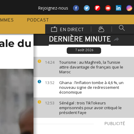
Rejoignez-nous
AMMES
PODCAST
EN DIRECT
DERNIÈRE MINUTE
ale du
7 août 2026
Tourisme : au Maghreb, la Tunisie
14:24
attire davantage de français que le
Maroc
Ghana : l’inflation tombe à 4,6 %, un
13:52
nouveau signe de redressement
économique
Sénégal : trois TikTokeurs
12:53
emprisonnés pour avoir critiqué le
président Faye
PUBLICITÉ