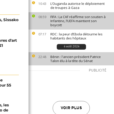
L’Ouganda autorise le déploiement
10:43
de troupes à Gaza
FIFA : La CAF réaffirme son soutien à
08:59
s, Sissako
Infantino, l’UEFA maintient son
boycott
RDC : la peur d’Ebola détourne les
07:17
habitants des hôpitaux
res d'art
21
6 août 2026
Bénin : l'ancien président Patrice
22:48
Talon élu à la tête du Sénat
PUBLICITÉ
se
our 55
, les
VOIR PLUS
oo de