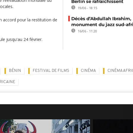
e réévaluation mondiale du
Berlin se rafraîchissent
locales.
19/06 - 18:15
Décès d’Abdullah Ibrahim,
 accord pour la restitution de
monument du jazz sud-afr
16/06 - 11:20
ule jusqu'au 24 février.
BÉNIN
FESTIVAL DE FILMS
CINÉMA
CINÉMA AFRI
RICAINE