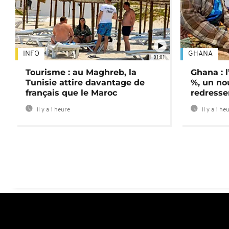
INFO
GHANA
01:01
Tourisme : au Maghreb, la
Ghana : l
Tunisie attire davantage de
%, un no
français que le Maroc
redress
Il y a 1 heure
Il y a 1 he