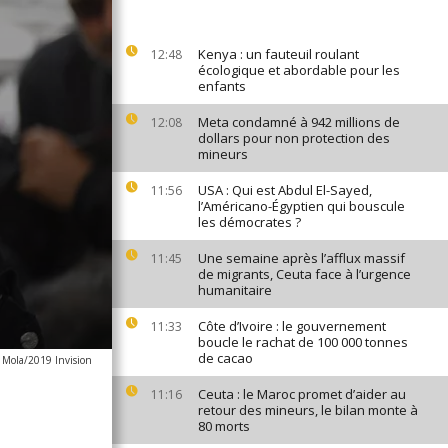
Kenya : un fauteuil roulant
12:48
écologique et abordable pour les
enfants
Meta condamné à 942 millions de
12:08
dollars pour non protection des
mineurs
USA : Qui est Abdul El-Sayed,
11:56
l’Américano-Égyptien qui bouscule
les démocrates ?
Une semaine après l’afflux massif
11:45
de migrants, Ceuta face à l’urgence
humanitaire
Côte d’Ivoire : le gouvernement
11:33
boucle le rachat de 100 000 tonnes
de cacao
 Mola/2019 Invision
Ceuta : le Maroc promet d’aider au
11:16
retour des mineurs, le bilan monte à
80 morts