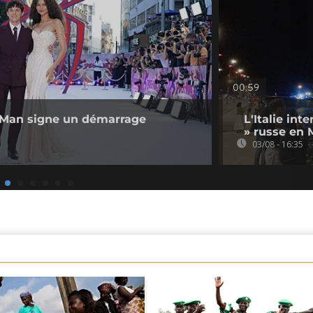
00:59
r-Man signe un démarrage
L'Italie int
» russe en 
03/08 - 16:35