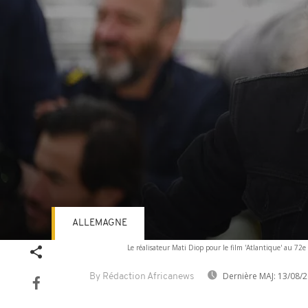
ALLEMAGNE
Volume
Le réalisateur Mati Diop pour le film 'Atlantique' au 7
90%
Dernière MAJ:
13/08/2
By Rédaction Africanews