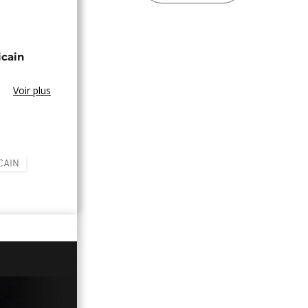
icain
Voir plus
CAIN