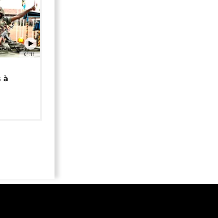
01:11
 à