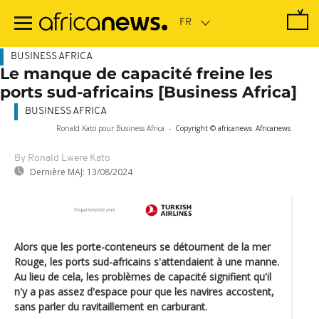
Passer
au
contenu
principal
BUSINESS AFRICA
Le manque de capacité freine les
ports sud-africains [Business Africa]
BUSINESS AFRICA
Ronald Kato pour Business Africa
-
Copyright © africanews
Africanews
By Ronald Lwere Kato
Dernière MAJ:
13/08/2024
Alors que les porte-conteneurs se détournent de la mer
Rouge, les ports sud-africains s'attendaient à une manne.
Au lieu de cela, les problèmes de capacité signifient qu'il
n'y a pas assez d'espace pour que les navires accostent,
sans parler du ravitaillement en carburant.