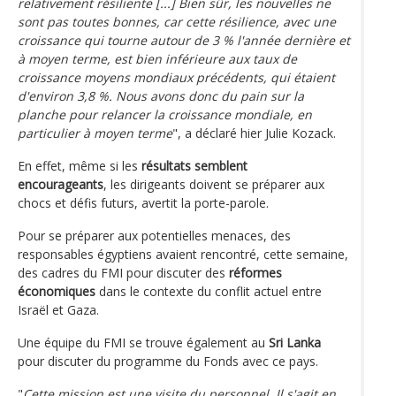
relativement résiliente [...] Bien sûr, les nouvelles ne
sont pas toutes bonnes, car cette résilience, avec une
croissance qui tourne autour de 3 % l'année dernière et
à moyen terme, est bien inférieure aux taux de
croissance moyens mondiaux précédents, qui étaient
d'environ 3,8 %. Nous avons donc du pain sur la
planche pour relancer la croissance mondiale, en
particulier à moyen terme
", a déclaré hier Julie Kozack.
En effet, même si les
résultats semblent
encourageants
, les dirigeants doivent se préparer aux
chocs et défis futurs, avertit la porte-parole.
Pour se préparer aux potentielles menaces, des
responsables égyptiens avaient rencontré, cette semaine,
des cadres du FMI pour discuter des
réformes
économiques
dans le contexte du conflit actuel entre
Israël et Gaza.
Une équipe du FMI se trouve également au
Sri Lanka
pour discuter du programme du Fonds avec ce pays.
"
Cette mission est une visite du personnel. Il s'agit en