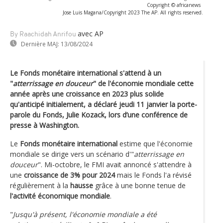
Copyright © africanews
Jose Luis Magana/Copyright 2023 The AP. All rights reserved.
avec AP
By Raachidah Anrifou
Dernière MAJ:
13/08/2024
Le Fonds monétaire international s'attend à un
"
atterrissage en douceur
" de l'économie mondiale cette
année après une croissance en 2023 plus solide
qu'anticipé initialement, a déclaré jeudi 11 janvier la porte-
parole du Fonds, Julie Kozack, lors d’une conférence de
presse à Washington.
Le
Fonds monétaire international
estime que l'économie
mondiale se dirige vers un scénario d'"
atterrissage en
douceur
". Mi-octobre, le FMI avait annoncé s'attendre à
une
croissance de 3% pour 2024
mais le Fonds l'a révisé
régulièrement à la
hausse
grâce à une bonne tenue de
l'activité économique mondiale
.
"
Jusqu'à présent, l'économie mondiale a été