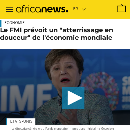
Passer
au
contenu
principal
ECONOMIE
Le FMI prévoit un "atterrissage en
douceur" de l'économie mondiale
ETATS-UNIS
La directrice générale du Fonds monétaire international Kristalina Georgieva
-