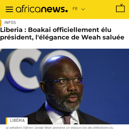
Passer
au
contenu
principal
INFOS
Liberia : Boakai officiellement élu
président, l'élégance de Weah saluée
LIBÉRIA
Le président libérien George Weah prononce un discours lors des célébrations du