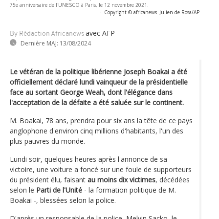
75e anniversaire de l'UNESCO à Paris, le 12 novembre 2021.
-
Copyright © africanews
Julien de Rosa/AP
avec AFP
By Rédaction Africanews
Dernière MAJ:
13/08/2024
Le vétéran de la politique libérienne Joseph Boakai a été
officiellement déclaré lundi vainqueur de la présidentielle
face au sortant George Weah, dont l'élégance dans
l'acceptation de la défaite a été saluée sur le continent.
M. Boakai, 78 ans, prendra pour six ans la tête de ce pays
anglophone d'environ cinq millions d'habitants, l'un des
plus pauvres du monde.
Lundi soir, quelques heures après l'annonce de sa
victoire, une voiture a foncé sur une foule de supporteurs
du président élu, faisant
au moins dix victimes
, décédées
selon le
Parti de l'Unité
- la formation politique de M.
Boakai -, blessées selon la police.
D'après un responsable de la police, Melvin Sacko, le