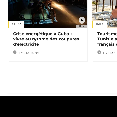
CUBA
INFO
01:54
Crise énergétique à Cuba :
Tourisme
vivre au rythme des coupures
Tunisie 
d'électricité
français
Il y a 10 heures
Il y a 13 h