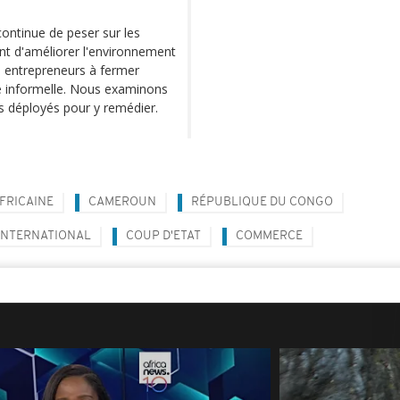
 continue de peser sur les
nt d'améliorer l'environnement
ns entrepreneurs à fermer
e informelle. Nous examinons
ts déployés pour y remédier.
FRICAINE
CAMEROUN
RÉPUBLIQUE DU CONGO
INTERNATIONAL
COUP D'ETAT
COMMERCE