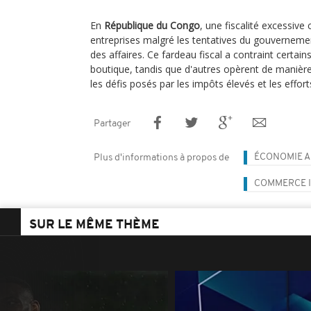
En
République du Congo
, une fiscalité excessive
entreprises malgré les tentatives du gouverneme
des affaires. Ce fardeau fiscal a contraint certai
boutique, tandis que d'autres opèrent de manièr
les défis posés par les impôts élevés et les effor
Partager
ÉCONOMIE A
Plus d'informations à propos de
COMMERCE 
SUR LE MÊME THÈME