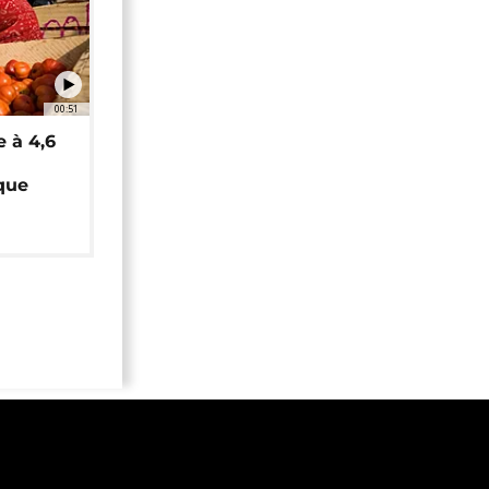
00:51
e à 4,6
que