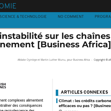
OMIE
SCIENCE & TECHNOLOGIE
NO COMMENT
PROGR
instabilité sur les chaînes
nnement [Business Africa
Afolake Oyinloye et Martin Luther Munu, pour Business Africa
-
Copyright © af
ARTICLES CONNEXES
ment complexes alimentent
Climat : les crédits carbone
 entraîner des conséquences
efficaces ou pas ? [Busines
 une recrudescence des