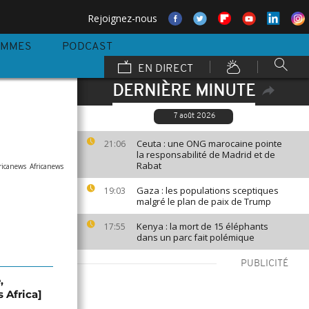
Rejoignez-nous
AMMES
PODCAST
EN DIRECT
DERNIÈRE MINUTE
]
7 août 2026
Ceuta : une ONG marocaine pointe
21:06
la responsabilité de Madrid et de
Rabat
ricanews
Africanews
Gaza : les populations sceptiques
19:03
malgré le plan de paix de Trump
Kenya : la mort de 15 éléphants
17:55
dans un parc fait polémique
PUBLICITÉ
,
s Africa]