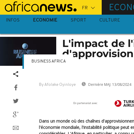
Passer
ECON
au
contenu
INFOS
ECONOMIE
SPORT
CULTURE
principal
L'impact de l'
d'approvisio
BUSINESS AFRICA
Dernière MAJ:
13/08/2024
By Afolake Oyinloye
Dans un monde où des chaînes d'approvisionne
l'économie mondiale, l'instabilité politique peut
considérables. L'Afrique, en particulier, a connu