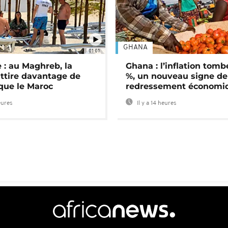
GHANA
01:01
 : au Maghreb, la
Ghana : l’inflation tomb
attire davantage de
%, un nouveau signe de
 que le Maroc
redressement économi
eures
Il y a 14 heures