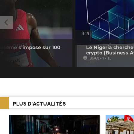
11:19
Eseme s’impose sur 100
Le Nigeria cherche
un
crypto [Business Af
06/08 - 17:15
PLUS D'ACTUALITÉS