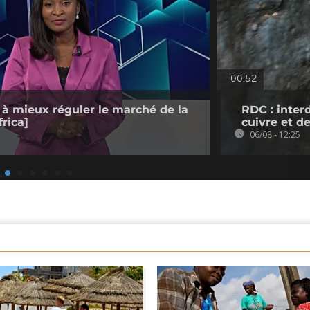
00:52
 à mieux réguler le marché de la
RDC : inter
rica]
cuivre et d
06/08 - 12:25