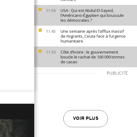
USA : Qui est Abdul El-Sayed,
11:56
l’Américano-Égyptien qui bouscule
les démocrates ?
Une semaine après l’afflux massif
11:45
de migrants, Ceuta face à l’urgence
humanitaire
Côte d’Ivoire : le gouvernement
11:33
boucle le rachat de 100 000 tonnes
de cacao
PUBLICITÉ
VOIR PLUS