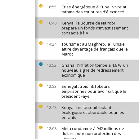
Crise énergétique à Cuba : vivre au
16:55
rythme des coupures d'électricité
Kenya : la Bourse de Nairobi
16:40
prépare un fonds d’investissement
consacré à l’IA
Tourisme : au Maghreb, la Tunisie
14:24
attire davantage de français que le
Maroc
Ghana : l’inflation tombe à 4,6 %, un
13:52
nouveau signe de redressement
économique
Sénégal : trois TikTokeurs
12:53
emprisonnés pour avoir critiqué le
président Faye
Kenya : un fauteuil roulant
12:48
écologique et abordable pour les
enfants
Meta condamné à 942 millions de
12:08
dollars pour non protection des
mineurs