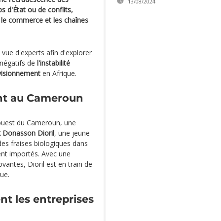
13/08/2024
s d'État ou de conflits,
r le commerce et les chaînes
 vue d'experts afin d'explorer
 négatifs de
l'instabilité
visionnement
en Afrique.
sent au Cameroun
'ouest du Cameroun, une
 Donasson Dioril
, une jeune
es fraises biologiques dans
ent importés. Avec une
vantes, Dioril est en train de
ue.
nt les entreprises